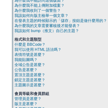
為什麼我不能訪問這個版面？
為什麼我不能上傳附加檔案？
為什麼我收到了一個警告？
我該如何向版主檢舉一個文章？
在發表主題的時候顯示的「儲存」按鈕是做什麼用的？
為什麼我的文章需要審核後才能發表？
我該如何 bump（推文）自己的主題？
格式和主題類型
什麼是 BBCode？
我可以使用 HTML 語法嗎？
表情符號是甚麼？
我能貼圖嗎？
全域公告是甚麼？
公告是甚麼？
置頂主題是甚麼？
鎖定主題是甚麼？
主題圖示是甚麼？
會員等級和會員群組
管理員是甚麼？
版主是甚麼？