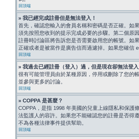
回頂端
» 我已經完成註冊但是無法登入！
首先，確認您輸入的會員名稱和密碼是否正確。如果是
須先按照您收到的提示完成必要的步驟。第二個原
註冊時討論區將告訴您是否需要啟用您的帳號。如果您收到
正確或者是被當作是廣告信而過濾掉。如果您確信 e-
回頂端
» 我過去已經註冊（登入）過，但是現在卻無法登
很有可能管理員由於某種原因，停用或刪除了您的
並參與更多的討論。
回頂端
» COPPA 是甚麼？
COPPA，是指 1998 年美國的兒童上線隱私和
法監護人的容許。如果您不能確認您的註冊是否得遵守
不為各種法律事件提供幫助。
回頂端