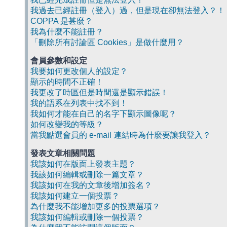
我過去已經註冊（登入）過，但是現在卻無法登入？！
COPPA 是甚麼？
我為什麼不能註冊？
「刪除所有討論區 Cookies」是做什麼用？
會員參數和設定
我要如何更改個人的設定？
顯示的時間不正確！
我更改了時區但是時間還是顯示錯誤！
我的語系在列表中找不到！
我如何才能在自己的名字下顯示圖像呢？
如何改變我的等級？
當我點選會員的 e-mail 連結時為什麼要讓我登入？
發表文章相關問題
我該如何在版面上發表主題？
我該如何編輯或刪除一篇文章？
我該如何在我的文章後增加簽名？
我該如何建立一個投票？
為什麼我不能增加更多的投票選項？
我該如何編輯或刪除一個投票？