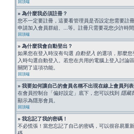
回頂端
» 為什麼我必須註冊？
您不一定要註冊，這要看管理員是否設定您需要註冊後
申請加入會員群組、...等。註冊只需要花您少許時
回頂端
» 為什麼我會自動登出？
如果您在登入時沒有勾選
自動登入
的選項，那麼您
入時勾選自動登入。若您在共用的電腦上登入討論
關閉了這項功能。
回頂端
» 我要如何讓自己的會員名稱不出現在線上會員列
在會員控制台「偏好設定」底下，您可以找到
隱藏
顯示為隱形會員。
回頂端
» 我忘記了我的密碼！
不必慌張！當您忘記了自己的密碼，可以很容易重
碼。