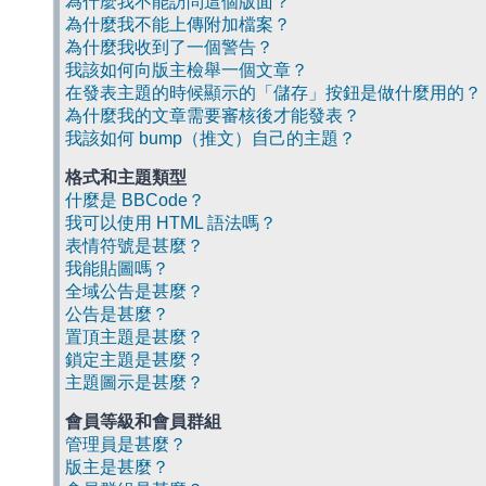
為什麼我不能訪問這個版面？
為什麼我不能上傳附加檔案？
為什麼我收到了一個警告？
我該如何向版主檢舉一個文章？
在發表主題的時候顯示的「儲存」按鈕是做什麼用的？
為什麼我的文章需要審核後才能發表？
我該如何 bump（推文）自己的主題？
格式和主題類型
什麼是 BBCode？
我可以使用 HTML 語法嗎？
表情符號是甚麼？
我能貼圖嗎？
全域公告是甚麼？
公告是甚麼？
置頂主題是甚麼？
鎖定主題是甚麼？
主題圖示是甚麼？
會員等級和會員群組
管理員是甚麼？
版主是甚麼？