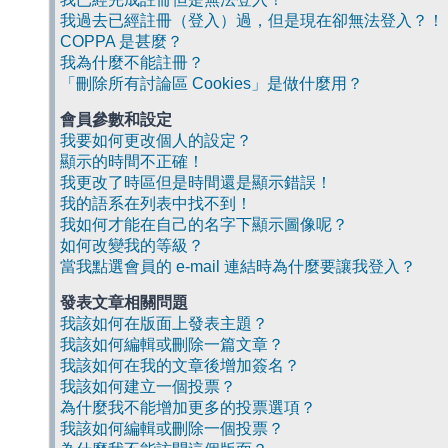
我過去已經註冊（登入）過，但是現在卻無法登入？！
COPPA 是甚麼？
我為什麼不能註冊？
「刪除所有討論區 Cookies」是做什麼用？
會員參數和設定
我要如何更改個人的設定？
顯示的時間不正確！
我更改了時區但是時間還是顯示錯誤！
我的語系在列表中找不到！
我如何才能在自己的名字下顯示圖像呢？
如何改變我的等級？
當我點選會員的 e-mail 連結時為什麼要讓我登入？
發表文章相關問題
我該如何在版面上發表主題？
我該如何編輯或刪除一篇文章？
我該如何在我的文章後增加簽名？
我該如何建立一個投票？
為什麼我不能增加更多的投票選項？
我該如何編輯或刪除一個投票？