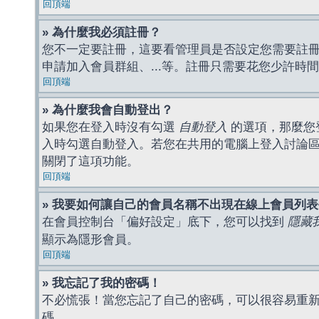
回頂端
» 為什麼我必須註冊？
您不一定要註冊，這要看管理員是否設定您需要註冊後
申請加入會員群組、...等。註冊只需要花您少許時
回頂端
» 為什麼我會自動登出？
如果您在登入時沒有勾選
自動登入
的選項，那麼您
入時勾選自動登入。若您在共用的電腦上登入討論
關閉了這項功能。
回頂端
» 我要如何讓自己的會員名稱不出現在線上會員列
在會員控制台「偏好設定」底下，您可以找到
隱藏
顯示為隱形會員。
回頂端
» 我忘記了我的密碼！
不必慌張！當您忘記了自己的密碼，可以很容易重
碼。