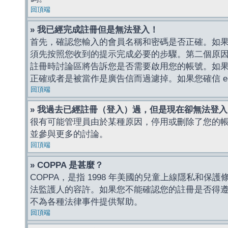
回頂端
» 我已經完成註冊但是無法登入！
首先，確認您輸入的會員名稱和密碼是否正確。如果是
須先按照您收到的提示完成必要的步驟。第二個原
註冊時討論區將告訴您是否需要啟用您的帳號。如果您收到
正確或者是被當作是廣告信而過濾掉。如果您確信 e-
回頂端
» 我過去已經註冊（登入）過，但是現在卻無法登
很有可能管理員由於某種原因，停用或刪除了您的
並參與更多的討論。
回頂端
» COPPA 是甚麼？
COPPA，是指 1998 年美國的兒童上線隱私和
法監護人的容許。如果您不能確認您的註冊是否得遵守
不為各種法律事件提供幫助。
回頂端