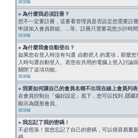
回頂端
» 為什麼我必須註冊？
您不一定要註冊，這要看管理員是否設定您需要註冊後
申請加入會員群組、...等。註冊只需要花您少許時
回頂端
» 為什麼我會自動登出？
如果您在登入時沒有勾選
自動登入
的選項，那麼您
入時勾選自動登入。若您在共用的電腦上登入討論
關閉了這項功能。
回頂端
» 我要如何讓自己的會員名稱不出現在線上會員列
在會員控制台「偏好設定」底下，您可以找到
隱藏
顯示為隱形會員。
回頂端
» 我忘記了我的密碼！
不必慌張！當您忘記了自己的密碼，可以很容易重
碼。