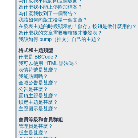
為什麼我不能訪問這個版面？
為什麼我不能上傳附加檔案？
為什麼我收到了一個警告？
我該如何向版主檢舉一個文章？
在發表主題的時候顯示的「儲存」按鈕是做什麼用的？
為什麼我的文章需要審核後才能發表？
我該如何 bump（推文）自己的主題？
格式和主題類型
什麼是 BBCode？
我可以使用 HTML 語法嗎？
表情符號是甚麼？
我能貼圖嗎？
全域公告是甚麼？
公告是甚麼？
置頂主題是甚麼？
鎖定主題是甚麼？
主題圖示是甚麼？
會員等級和會員群組
管理員是甚麼？
版主是甚麼？