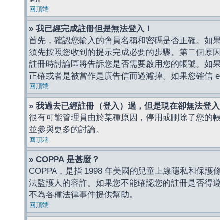
回頂端
» 我已經完成註冊但是無法登入！
首先，確認您輸入的會員名稱和密碼是否正確。如果是
須先按照您收到的提示完成必要的步驟。第二個原
註冊時討論區將告訴您是否需要啟用您的帳號。如果您收到
正確或者是被當作是廣告信而過濾掉。如果您確信 e-
回頂端
» 我過去已經註冊（登入）過，但是現在卻無法登
很有可能管理員由於某種原因，停用或刪除了您的
並參與更多的討論。
回頂端
» COPPA 是甚麼？
COPPA，是指 1998 年美國的兒童上線隱私和
法監護人的容許。如果您不能確認您的註冊是否得遵守
不為各種法律事件提供幫助。
回頂端