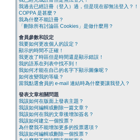
我過去已經註冊（登入）過，但是現在卻無法登入？！
COPPA 是甚麼？
我為什麼不能註冊？
「刪除所有討論區 Cookies」是做什麼用？
會員參數和設定
我要如何更改個人的設定？
顯示的時間不正確！
我更改了時區但是時間還是顯示錯誤！
我的語系在列表中找不到！
我如何才能在自己的名字下顯示圖像呢？
如何改變我的等級？
當我點選會員的 e-mail 連結時為什麼要讓我登入？
發表文章相關問題
我該如何在版面上發表主題？
我該如何編輯或刪除一篇文章？
我該如何在我的文章後增加簽名？
我該如何建立一個投票？
為什麼我不能增加更多的投票選項？
我該如何編輯或刪除一個投票？