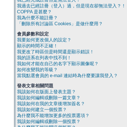
我過去已經註冊（登入）過，但是現在卻無法登入？！
COPPA 是甚麼？
我為什麼不能註冊？
「刪除所有討論區 Cookies」是做什麼用？
會員參數和設定
我要如何更改個人的設定？
顯示的時間不正確！
我更改了時區但是時間還是顯示錯誤！
我的語系在列表中找不到！
我如何才能在自己的名字下顯示圖像呢？
如何改變我的等級？
當我點選會員的 e-mail 連結時為什麼要讓我登入？
發表文章相關問題
我該如何在版面上發表主題？
我該如何編輯或刪除一篇文章？
我該如何在我的文章後增加簽名？
我該如何建立一個投票？
為什麼我不能增加更多的投票選項？
我該如何編輯或刪除一個投票？