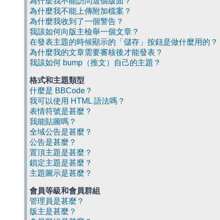
為什麼我不能訪問這個版面？
為什麼我不能上傳附加檔案？
為什麼我收到了一個警告？
我該如何向版主檢舉一個文章？
在發表主題的時候顯示的「儲存」按鈕是做什麼用的？
為什麼我的文章需要審核後才能發表？
我該如何 bump（推文）自己的主題？
格式和主題類型
什麼是 BBCode？
我可以使用 HTML 語法嗎？
表情符號是甚麼？
我能貼圖嗎？
全域公告是甚麼？
公告是甚麼？
置頂主題是甚麼？
鎖定主題是甚麼？
主題圖示是甚麼？
會員等級和會員群組
管理員是甚麼？
版主是甚麼？