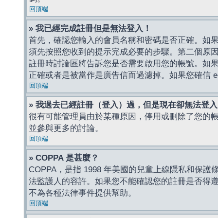
回頂端
» 我已經完成註冊但是無法登入！
首先，確認您輸入的會員名稱和密碼是否正確。如果是
須先按照您收到的提示完成必要的步驟。第二個原
註冊時討論區將告訴您是否需要啟用您的帳號。如果您收到
正確或者是被當作是廣告信而過濾掉。如果您確信 e-
回頂端
» 我過去已經註冊（登入）過，但是現在卻無法登
很有可能管理員由於某種原因，停用或刪除了您的
並參與更多的討論。
回頂端
» COPPA 是甚麼？
COPPA，是指 1998 年美國的兒童上線隱私和
法監護人的容許。如果您不能確認您的註冊是否得遵守
不為各種法律事件提供幫助。
回頂端