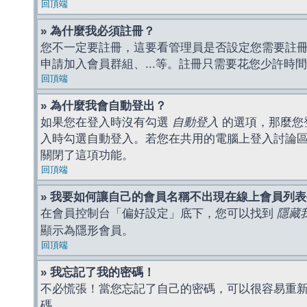
回頂端
» 為什麼我必須註冊？
您不一定要註冊，這要看管理員是否設定您需要註冊後
申請加入會員群組、...等。註冊只需要花您少許時
回頂端
» 為什麼我會自動登出？
如果您在登入時沒有勾選
自動登入
的選項，那麼您
入時勾選自動登入。若您在共用的電腦上登入討論
關閉了這項功能。
回頂端
» 我要如何讓自己的會員名稱不出現在線上會員列
在會員控制台「偏好設定」底下，您可以找到
隱藏
顯示為隱形會員。
回頂端
» 我忘記了我的密碼！
不必慌張！當您忘記了自己的密碼，可以很容易重
碼。