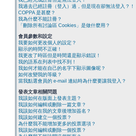
我過去已經註冊（登入）過，但是現在卻無法登入？！
COPPA 是甚麼？
我為什麼不能註冊？
「刪除所有討論區 Cookies」是做什麼用？
會員參數和設定
我要如何更改個人的設定？
顯示的時間不正確！
我更改了時區但是時間還是顯示錯誤！
我的語系在列表中找不到！
我如何才能在自己的名字下顯示圖像呢？
如何改變我的等級？
當我點選會員的 e-mail 連結時為什麼要讓我登入？
發表文章相關問題
我該如何在版面上發表主題？
我該如何編輯或刪除一篇文章？
我該如何在我的文章後增加簽名？
我該如何建立一個投票？
為什麼我不能增加更多的投票選項？
我該如何編輯或刪除一個投票？