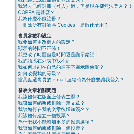
我過去已經註冊（登入）過，但是現在卻無法登入？！
COPPA 是甚麼？
我為什麼不能註冊？
「刪除所有討論區 Cookies」是做什麼用？
會員參數和設定
我要如何更改個人的設定？
顯示的時間不正確！
我更改了時區但是時間還是顯示錯誤！
我的語系在列表中找不到！
我如何才能在自己的名字下顯示圖像呢？
如何改變我的等級？
當我點選會員的 e-mail 連結時為什麼要讓我登入？
發表文章相關問題
我該如何在版面上發表主題？
我該如何編輯或刪除一篇文章？
我該如何在我的文章後增加簽名？
我該如何建立一個投票？
為什麼我不能增加更多的投票選項？
我該如何編輯或刪除一個投票？