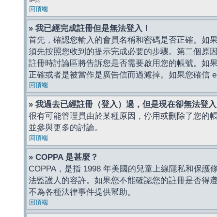
回頂端
» 我已經完成註冊但是無法登入！
首先，確認您輸入的會員名稱和密碼是否正確。如果是
須先按照您收到的提示完成必要的步驟。第二個原
註冊時討論區將告訴您是否需要啟用您的帳號。如果您收到
正確或者是被當作是廣告信而過濾掉。如果您確信 e-
回頂端
» 我過去已經註冊（登入）過，但是現在卻無法登
很有可能管理員由於某種原因，停用或刪除了您的
並參與更多的討論。
回頂端
» COPPA 是甚麼？
COPPA，是指 1998 年美國的兒童上線隱私和
法監護人的容許。如果您不能確認您的註冊是否得遵守
不為各種法律事件提供幫助。
回頂端