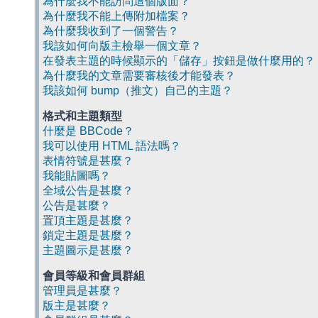
為什麼我不能訪問這個版面？
為什麼我不能上傳附加檔案？
為什麼我收到了一個警告？
我該如何向版主檢舉一個文章？
在發表主題的時候顯示的「儲存」按鈕是做什麼用的？
為什麼我的文章需要審核後才能發表？
我該如何 bump（推文）自己的主題？
格式和主題類型
什麼是 BBCode？
我可以使用 HTML 語法嗎？
表情符號是甚麼？
我能貼圖嗎？
全域公告是甚麼？
公告是甚麼？
置頂主題是甚麼？
鎖定主題是甚麼？
主題圖示是甚麼？
會員等級和會員群組
管理員是甚麼？
版主是甚麼？