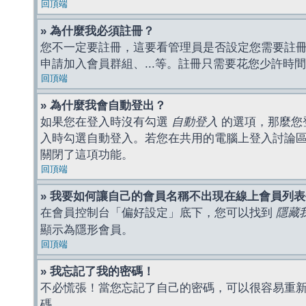
回頂端
» 為什麼我必須註冊？
您不一定要註冊，這要看管理員是否設定您需要註冊後
申請加入會員群組、...等。註冊只需要花您少許時
回頂端
» 為什麼我會自動登出？
如果您在登入時沒有勾選
自動登入
的選項，那麼您
入時勾選自動登入。若您在共用的電腦上登入討論
關閉了這項功能。
回頂端
» 我要如何讓自己的會員名稱不出現在線上會員列
在會員控制台「偏好設定」底下，您可以找到
隱藏
顯示為隱形會員。
回頂端
» 我忘記了我的密碼！
不必慌張！當您忘記了自己的密碼，可以很容易重
碼。