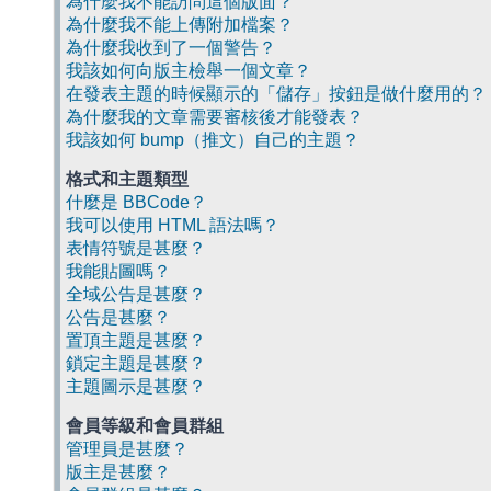
為什麼我不能訪問這個版面？
為什麼我不能上傳附加檔案？
為什麼我收到了一個警告？
我該如何向版主檢舉一個文章？
在發表主題的時候顯示的「儲存」按鈕是做什麼用的？
為什麼我的文章需要審核後才能發表？
我該如何 bump（推文）自己的主題？
格式和主題類型
什麼是 BBCode？
我可以使用 HTML 語法嗎？
表情符號是甚麼？
我能貼圖嗎？
全域公告是甚麼？
公告是甚麼？
置頂主題是甚麼？
鎖定主題是甚麼？
主題圖示是甚麼？
會員等級和會員群組
管理員是甚麼？
版主是甚麼？