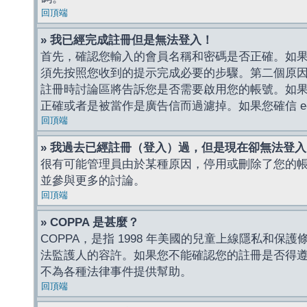
回頂端
» 我已經完成註冊但是無法登入！
首先，確認您輸入的會員名稱和密碼是否正確。如果是
須先按照您收到的提示完成必要的步驟。第二個原
註冊時討論區將告訴您是否需要啟用您的帳號。如果您收到
正確或者是被當作是廣告信而過濾掉。如果您確信 e-
回頂端
» 我過去已經註冊（登入）過，但是現在卻無法登
很有可能管理員由於某種原因，停用或刪除了您的
並參與更多的討論。
回頂端
» COPPA 是甚麼？
COPPA，是指 1998 年美國的兒童上線隱私和
法監護人的容許。如果您不能確認您的註冊是否得遵守
不為各種法律事件提供幫助。
回頂端