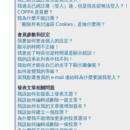
我過去已經註冊（登入）過，但是現在卻無法登入？！
COPPA 是甚麼？
我為什麼不能註冊？
「刪除所有討論區 Cookies」是做什麼用？
會員參數和設定
我要如何更改個人的設定？
顯示的時間不正確！
我更改了時區但是時間還是顯示錯誤！
我的語系在列表中找不到！
我如何才能在自己的名字下顯示圖像呢？
如何改變我的等級？
當我點選會員的 e-mail 連結時為什麼要讓我登入？
發表文章相關問題
我該如何在版面上發表主題？
我該如何編輯或刪除一篇文章？
我該如何在我的文章後增加簽名？
我該如何建立一個投票？
為什麼我不能增加更多的投票選項？
我該如何編輯或刪除一個投票？