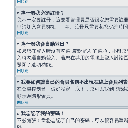
回頂端
» 為什麼我必須註冊？
您不一定要註冊，這要看管理員是否設定您需要註冊後
申請加入會員群組、...等。註冊只需要花您少許時
回頂端
» 為什麼我會自動登出？
如果您在登入時沒有勾選
自動登入
的選項，那麼您
入時勾選自動登入。若您在共用的電腦上登入討論
關閉了這項功能。
回頂端
» 我要如何讓自己的會員名稱不出現在線上會員列
在會員控制台「偏好設定」底下，您可以找到
隱藏
顯示為隱形會員。
回頂端
» 我忘記了我的密碼！
不必慌張！當您忘記了自己的密碼，可以很容易重
碼。