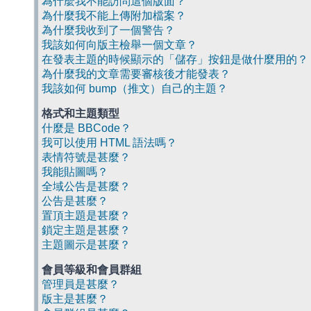
為什麼我不能訪問這個版面？
為什麼我不能上傳附加檔案？
為什麼我收到了一個警告？
我該如何向版主檢舉一個文章？
在發表主題的時候顯示的「儲存」按鈕是做什麼用的？
為什麼我的文章需要審核後才能發表？
我該如何 bump（推文）自己的主題？
格式和主題類型
什麼是 BBCode？
我可以使用 HTML 語法嗎？
表情符號是甚麼？
我能貼圖嗎？
全域公告是甚麼？
公告是甚麼？
置頂主題是甚麼？
鎖定主題是甚麼？
主題圖示是甚麼？
會員等級和會員群組
管理員是甚麼？
版主是甚麼？