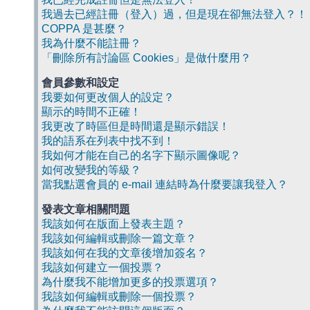
我過去已經註冊（登入）過，但是現在卻無法登入？！
COPPA 是甚麼？
我為什麼不能註冊？
「刪除所有討論區 Cookies」是做什麼用？
會員參數和設定
我要如何更改個人的設定？
顯示的時間不正確！
我更改了時區但是時間還是顯示錯誤！
我的語系在列表中找不到！
我如何才能在自己的名字下顯示圖像呢？
如何改變我的等級？
當我點選會員的 e-mail 連結時為什麼要讓我登入？
發表文章相關問題
我該如何在版面上發表主題？
我該如何編輯或刪除一篇文章？
我該如何在我的文章後增加簽名？
我該如何建立一個投票？
為什麼我不能增加更多的投票選項？
我該如何編輯或刪除一個投票？