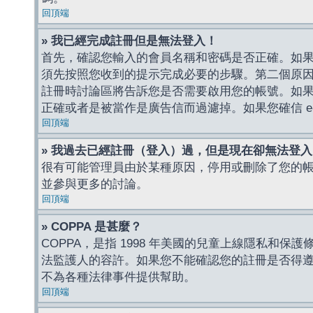
回頂端
» 我已經完成註冊但是無法登入！
首先，確認您輸入的會員名稱和密碼是否正確。如果是
須先按照您收到的提示完成必要的步驟。第二個原
註冊時討論區將告訴您是否需要啟用您的帳號。如果您收到
正確或者是被當作是廣告信而過濾掉。如果您確信 e-
回頂端
» 我過去已經註冊（登入）過，但是現在卻無法登
很有可能管理員由於某種原因，停用或刪除了您的
並參與更多的討論。
回頂端
» COPPA 是甚麼？
COPPA，是指 1998 年美國的兒童上線隱私和
法監護人的容許。如果您不能確認您的註冊是否得遵守
不為各種法律事件提供幫助。
回頂端