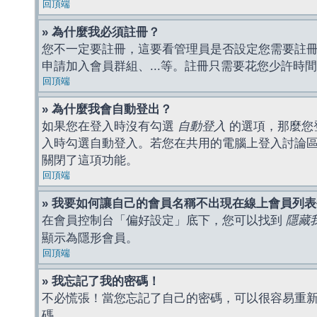
回頂端
» 為什麼我必須註冊？
您不一定要註冊，這要看管理員是否設定您需要註冊後
申請加入會員群組、...等。註冊只需要花您少許時
回頂端
» 為什麼我會自動登出？
如果您在登入時沒有勾選
自動登入
的選項，那麼您
入時勾選自動登入。若您在共用的電腦上登入討論
關閉了這項功能。
回頂端
» 我要如何讓自己的會員名稱不出現在線上會員列
在會員控制台「偏好設定」底下，您可以找到
隱藏
顯示為隱形會員。
回頂端
» 我忘記了我的密碼！
不必慌張！當您忘記了自己的密碼，可以很容易重
碼。