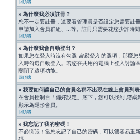
回頂端
» 為什麼我必須註冊？
您不一定要註冊，這要看管理員是否設定您需要註冊後
申請加入會員群組、...等。註冊只需要花您少許時
回頂端
» 為什麼我會自動登出？
如果您在登入時沒有勾選
自動登入
的選項，那麼您
入時勾選自動登入。若您在共用的電腦上登入討論
關閉了這項功能。
回頂端
» 我要如何讓自己的會員名稱不出現在線上會員列
在會員控制台「偏好設定」底下，您可以找到
隱藏
顯示為隱形會員。
回頂端
» 我忘記了我的密碼！
不必慌張！當您忘記了自己的密碼，可以很容易重
碼。