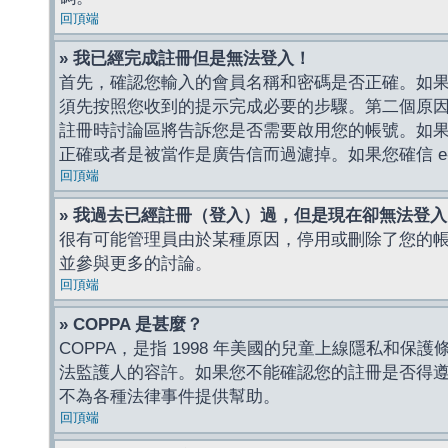
回頂端
» 我已經完成註冊但是無法登入！
首先，確認您輸入的會員名稱和密碼是否正確。如果是
須先按照您收到的提示完成必要的步驟。第二個原
註冊時討論區將告訴您是否需要啟用您的帳號。如果您收到
正確或者是被當作是廣告信而過濾掉。如果您確信 e-
回頂端
» 我過去已經註冊（登入）過，但是現在卻無法登
很有可能管理員由於某種原因，停用或刪除了您的
並參與更多的討論。
回頂端
» COPPA 是甚麼？
COPPA，是指 1998 年美國的兒童上線隱私和
法監護人的容許。如果您不能確認您的註冊是否得遵守
不為各種法律事件提供幫助。
回頂端