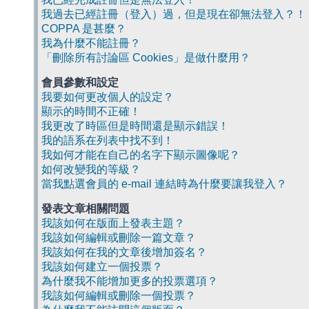
我過去已經註冊（登入）過，但是現在卻無法登入？！
COPPA 是甚麼？
我為什麼不能註冊？
「刪除所有討論區 Cookies」是做什麼用？
會員參數和設定
我要如何更改個人的設定？
顯示的時間不正確！
我更改了時區但是時間還是顯示錯誤！
我的語系在列表中找不到！
我如何才能在自己的名字下顯示圖像呢？
如何改變我的等級？
當我點選會員的 e-mail 連結時為什麼要讓我登入？
發表文章相關問題
我該如何在版面上發表主題？
我該如何編輯或刪除一篇文章？
我該如何在我的文章後增加簽名？
我該如何建立一個投票？
為什麼我不能增加更多的投票選項？
我該如何編輯或刪除一個投票？