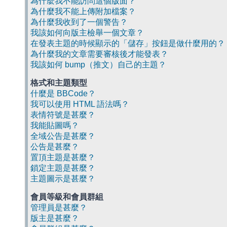
為什麼我不能訪問這個版面？
為什麼我不能上傳附加檔案？
為什麼我收到了一個警告？
我該如何向版主檢舉一個文章？
在發表主題的時候顯示的「儲存」按鈕是做什麼用的？
為什麼我的文章需要審核後才能發表？
我該如何 bump（推文）自己的主題？
格式和主題類型
什麼是 BBCode？
我可以使用 HTML 語法嗎？
表情符號是甚麼？
我能貼圖嗎？
全域公告是甚麼？
公告是甚麼？
置頂主題是甚麼？
鎖定主題是甚麼？
主題圖示是甚麼？
會員等級和會員群組
管理員是甚麼？
版主是甚麼？