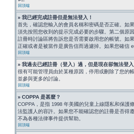
回頂端
» 我已經完成註冊但是無法登入！
首先，確認您輸入的會員名稱和密碼是否正確。如果是
須先按照您收到的提示完成必要的步驟。第二個原
註冊時討論區將告訴您是否需要啟用您的帳號。如果您收到
正確或者是被當作是廣告信而過濾掉。如果您確信 e-
回頂端
» 我過去已經註冊（登入）過，但是現在卻無法登
很有可能管理員由於某種原因，停用或刪除了您的
並參與更多的討論。
回頂端
» COPPA 是甚麼？
COPPA，是指 1998 年美國的兒童上線隱私和
法監護人的容許。如果您不能確認您的註冊是否得遵守
不為各種法律事件提供幫助。
回頂端