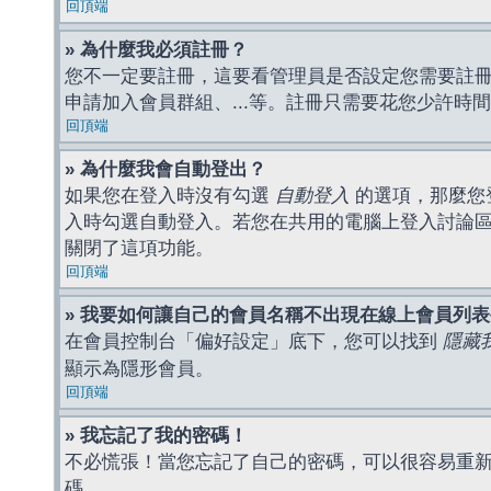
回頂端
» 為什麼我必須註冊？
您不一定要註冊，這要看管理員是否設定您需要註冊後
申請加入會員群組、...等。註冊只需要花您少許時
回頂端
» 為什麼我會自動登出？
如果您在登入時沒有勾選
自動登入
的選項，那麼您
入時勾選自動登入。若您在共用的電腦上登入討論
關閉了這項功能。
回頂端
» 我要如何讓自己的會員名稱不出現在線上會員列
在會員控制台「偏好設定」底下，您可以找到
隱藏
顯示為隱形會員。
回頂端
» 我忘記了我的密碼！
不必慌張！當您忘記了自己的密碼，可以很容易重
碼。