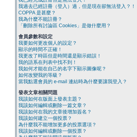
我過去已經註冊（登入）過，但是現在卻無法登入？！
COPPA 是甚麼？
我為什麼不能註冊？
「刪除所有討論區 Cookies」是做什麼用？
會員參數和設定
我要如何更改個人的設定？
顯示的時間不正確！
我更改了時區但是時間還是顯示錯誤！
我的語系在列表中找不到！
我如何才能在自己的名字下顯示圖像呢？
如何改變我的等級？
當我點選會員的 e-mail 連結時為什麼要讓我登入？
發表文章相關問題
我該如何在版面上發表主題？
我該如何編輯或刪除一篇文章？
我該如何在我的文章後增加簽名？
我該如何建立一個投票？
為什麼我不能增加更多的投票選項？
我該如何編輯或刪除一個投票？