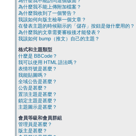
為什麼我不能訪問這個版面？
為什麼我不能上傳附加檔案？
為什麼我收到了一個警告？
我該如何向版主檢舉一個文章？
在發表主題的時候顯示的「儲存」按鈕是做什麼用的？
為什麼我的文章需要審核後才能發表？
我該如何 bump（推文）自己的主題？
格式和主題類型
什麼是 BBCode？
我可以使用 HTML 語法嗎？
表情符號是甚麼？
我能貼圖嗎？
全域公告是甚麼？
公告是甚麼？
置頂主題是甚麼？
鎖定主題是甚麼？
主題圖示是甚麼？
會員等級和會員群組
管理員是甚麼？
版主是甚麼？