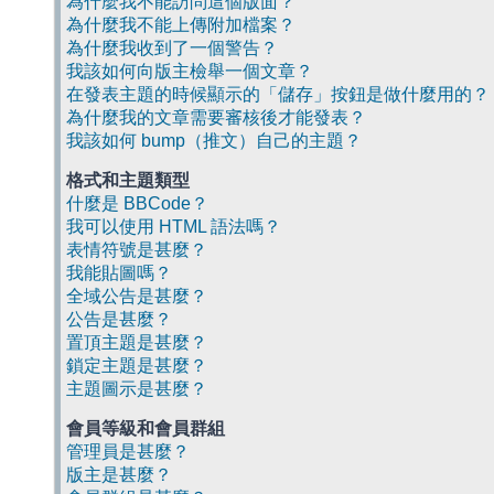
為什麼我不能訪問這個版面？
為什麼我不能上傳附加檔案？
為什麼我收到了一個警告？
我該如何向版主檢舉一個文章？
在發表主題的時候顯示的「儲存」按鈕是做什麼用的？
為什麼我的文章需要審核後才能發表？
我該如何 bump（推文）自己的主題？
格式和主題類型
什麼是 BBCode？
我可以使用 HTML 語法嗎？
表情符號是甚麼？
我能貼圖嗎？
全域公告是甚麼？
公告是甚麼？
置頂主題是甚麼？
鎖定主題是甚麼？
主題圖示是甚麼？
會員等級和會員群組
管理員是甚麼？
版主是甚麼？