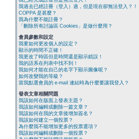
我過去已經註冊（登入）過，但是現在卻無法登入？！
COPPA 是甚麼？
我為什麼不能註冊？
「刪除所有討論區 Cookies」是做什麼用？
會員參數和設定
我要如何更改個人的設定？
顯示的時間不正確！
我更改了時區但是時間還是顯示錯誤！
我的語系在列表中找不到！
我如何才能在自己的名字下顯示圖像呢？
如何改變我的等級？
當我點選會員的 e-mail 連結時為什麼要讓我登入？
發表文章相關問題
我該如何在版面上發表主題？
我該如何編輯或刪除一篇文章？
我該如何在我的文章後增加簽名？
我該如何建立一個投票？
為什麼我不能增加更多的投票選項？
我該如何編輯或刪除一個投票？