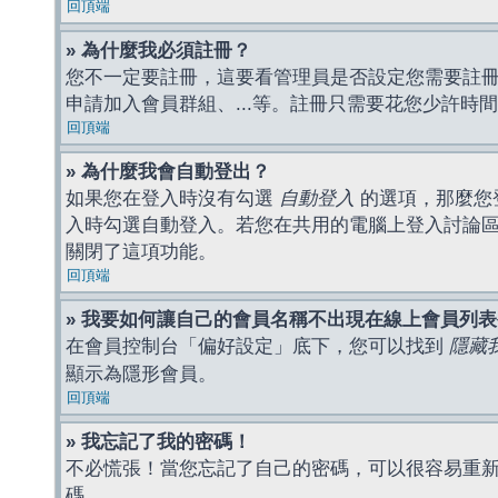
回頂端
» 為什麼我必須註冊？
您不一定要註冊，這要看管理員是否設定您需要註冊後
申請加入會員群組、...等。註冊只需要花您少許時
回頂端
» 為什麼我會自動登出？
如果您在登入時沒有勾選
自動登入
的選項，那麼您
入時勾選自動登入。若您在共用的電腦上登入討論
關閉了這項功能。
回頂端
» 我要如何讓自己的會員名稱不出現在線上會員列
在會員控制台「偏好設定」底下，您可以找到
隱藏
顯示為隱形會員。
回頂端
» 我忘記了我的密碼！
不必慌張！當您忘記了自己的密碼，可以很容易重
碼。