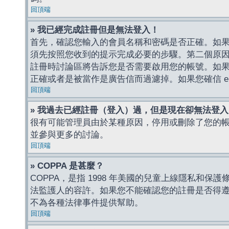
回頂端
» 我已經完成註冊但是無法登入！
首先，確認您輸入的會員名稱和密碼是否正確。如果是
須先按照您收到的提示完成必要的步驟。第二個原
註冊時討論區將告訴您是否需要啟用您的帳號。如果您收到
正確或者是被當作是廣告信而過濾掉。如果您確信 e-
回頂端
» 我過去已經註冊（登入）過，但是現在卻無法登
很有可能管理員由於某種原因，停用或刪除了您的
並參與更多的討論。
回頂端
» COPPA 是甚麼？
COPPA，是指 1998 年美國的兒童上線隱私和
法監護人的容許。如果您不能確認您的註冊是否得遵守
不為各種法律事件提供幫助。
回頂端