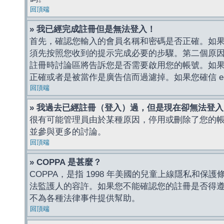
回頂端
» 我已經完成註冊但是無法登入！
首先，確認您輸入的會員名稱和密碼是否正確。如果是
須先按照您收到的提示完成必要的步驟。第二個原
註冊時討論區將告訴您是否需要啟用您的帳號。如果您收到
正確或者是被當作是廣告信而過濾掉。如果您確信 e-
回頂端
» 我過去已經註冊（登入）過，但是現在卻無法登
很有可能管理員由於某種原因，停用或刪除了您的
並參與更多的討論。
回頂端
» COPPA 是甚麼？
COPPA，是指 1998 年美國的兒童上線隱私和
法監護人的容許。如果您不能確認您的註冊是否得遵守
不為各種法律事件提供幫助。
回頂端