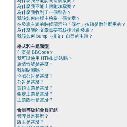
為什麼我不能訪問這個版面？
為什麼我不能上傳附加檔案？
為什麼我收到了一個警告？
我該如何向版主檢舉一個文章？
在發表主題的時候顯示的「儲存」按鈕是做什麼用的？
為什麼我的文章需要審核後才能發表？
我該如何 bump（推文）自己的主題？
格式和主題類型
什麼是 BBCode？
我可以使用 HTML 語法嗎？
表情符號是甚麼？
我能貼圖嗎？
全域公告是甚麼？
公告是甚麼？
置頂主題是甚麼？
鎖定主題是甚麼？
主題圖示是甚麼？
會員等級和會員群組
管理員是甚麼？
版主是甚麼？