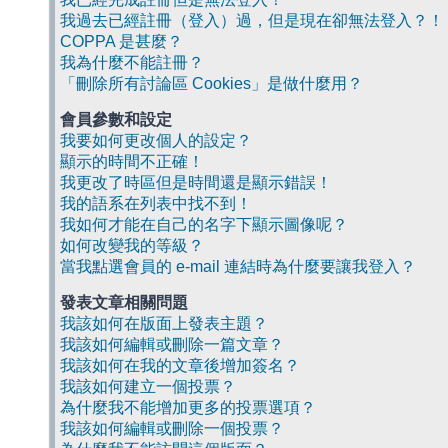
我過去已經註冊（登入）過，但是現在卻無法登入？！
COPPA 是甚麼？
我為什麼不能註冊？
「刪除所有討論區 Cookies」是做什麼用？
會員參數和設定
我要如何更改個人的設定？
顯示的時間不正確！
我更改了時區但是時間還是顯示錯誤！
我的語系在列表中找不到！
我如何才能在自己的名字下顯示圖像呢？
如何改變我的等級？
當我點選會員的 e-mail 連結時為什麼要讓我登入？
發表文章相關問題
我該如何在版面上發表主題？
我該如何編輯或刪除一篇文章？
我該如何在我的文章後增加簽名？
我該如何建立一個投票？
為什麼我不能增加更多的投票選項？
我該如何編輯或刪除一個投票？