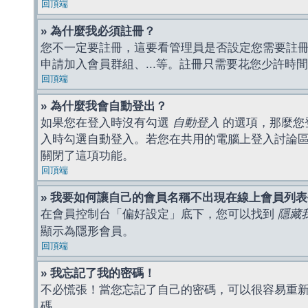
回頂端
» 為什麼我必須註冊？
您不一定要註冊，這要看管理員是否設定您需要註冊後
申請加入會員群組、...等。註冊只需要花您少許時
回頂端
» 為什麼我會自動登出？
如果您在登入時沒有勾選
自動登入
的選項，那麼您
入時勾選自動登入。若您在共用的電腦上登入討論
關閉了這項功能。
回頂端
» 我要如何讓自己的會員名稱不出現在線上會員列
在會員控制台「偏好設定」底下，您可以找到
隱藏
顯示為隱形會員。
回頂端
» 我忘記了我的密碼！
不必慌張！當您忘記了自己的密碼，可以很容易重
碼。