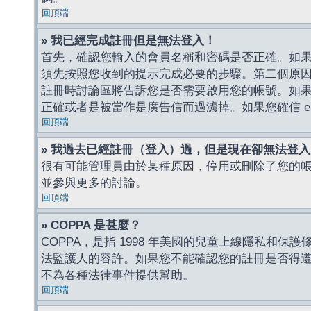
回頂端
» 我已經完成註冊但是無法登入！
首先，確認您輸入的會員名稱和密碼是否正確。如果是
須先按照您收到的提示完成必要的步驟。第二個原
註冊時討論區將告訴您是否需要啟用您的帳號。如果您收到
正確或者是被當作是廣告信而過濾掉。如果您確信 e-
回頂端
» 我過去已經註冊（登入）過，但是現在卻無法登
很有可能管理員由於某種原因，停用或刪除了您的
並參與更多的討論。
回頂端
» COPPA 是甚麼？
COPPA，是指 1998 年美國的兒童上線隱私和
法監護人的容許。如果您不能確認您的註冊是否得遵守
不為各種法律事件提供幫助。
回頂端