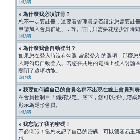
回頂端
» 為什麼我必須註冊？
您不一定要註冊，這要看管理員是否設定您需要註冊後
申請加入會員群組、...等。註冊只需要花您少許時
回頂端
» 為什麼我會自動登出？
如果您在登入時沒有勾選
自動登入
的選項，那麼您
入時勾選自動登入。若您在共用的電腦上登入討論
關閉了這項功能。
回頂端
» 我要如何讓自己的會員名稱不出現在線上會員列
在會員控制台「偏好設定」底下，您可以找到
隱藏
顯示為隱形會員。
回頂端
» 我忘記了我的密碼！
不必慌張！當您忘記了自己的密碼，可以很容易重
碼。