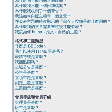
為什麼我不能訪問這個版面？
為什麼我不能上傳附加檔案？
為什麼我收到了一個警告？
我該如何向版主檢舉一個文章？
在發表主題的時候顯示的「儲存」按鈕是做什麼用的？
為什麼我的文章需要審核後才能發表？
我該如何 bump（推文）自己的主題？
格式和主題類型
什麼是 BBCode？
我可以使用 HTML 語法嗎？
表情符號是甚麼？
我能貼圖嗎？
全域公告是甚麼？
公告是甚麼？
置頂主題是甚麼？
鎖定主題是甚麼？
主題圖示是甚麼？
會員等級和會員群組
管理員是甚麼？
版主是甚麼？