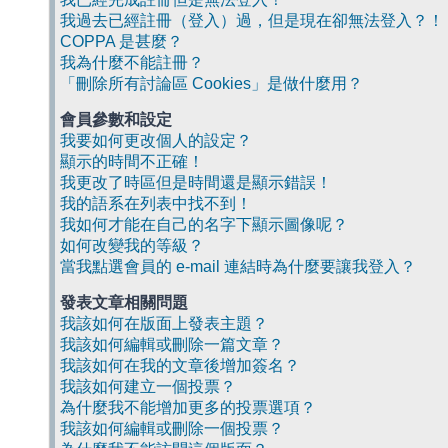
我過去已經註冊（登入）過，但是現在卻無法登入？！
COPPA 是甚麼？
我為什麼不能註冊？
「刪除所有討論區 Cookies」是做什麼用？
會員參數和設定
我要如何更改個人的設定？
顯示的時間不正確！
我更改了時區但是時間還是顯示錯誤！
我的語系在列表中找不到！
我如何才能在自己的名字下顯示圖像呢？
如何改變我的等級？
當我點選會員的 e-mail 連結時為什麼要讓我登入？
發表文章相關問題
我該如何在版面上發表主題？
我該如何編輯或刪除一篇文章？
我該如何在我的文章後增加簽名？
我該如何建立一個投票？
為什麼我不能增加更多的投票選項？
我該如何編輯或刪除一個投票？