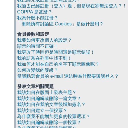
我過去已經註冊（登入）過，但是現在卻無法登入？！
COPPA 是甚麼？
我為什麼不能註冊？
「刪除所有討論區 Cookies」是做什麼用？
會員參數和設定
我要如何更改個人的設定？
顯示的時間不正確！
我更改了時區但是時間還是顯示錯誤！
我的語系在列表中找不到！
我如何才能在自己的名字下顯示圖像呢？
如何改變我的等級？
當我點選會員的 e-mail 連結時為什麼要讓我登入？
發表文章相關問題
我該如何在版面上發表主題？
我該如何編輯或刪除一篇文章？
我該如何在我的文章後增加簽名？
我該如何建立一個投票？
為什麼我不能增加更多的投票選項？
我該如何編輯或刪除一個投票？