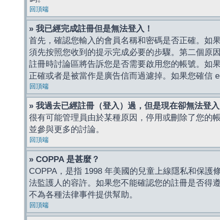
回頂端
» 我已經完成註冊但是無法登入！
首先，確認您輸入的會員名稱和密碼是否正確。如果是
須先按照您收到的提示完成必要的步驟。第二個原
註冊時討論區將告訴您是否需要啟用您的帳號。如果您收到
正確或者是被當作是廣告信而過濾掉。如果您確信 e-
回頂端
» 我過去已經註冊（登入）過，但是現在卻無法登
很有可能管理員由於某種原因，停用或刪除了您的
並參與更多的討論。
回頂端
» COPPA 是甚麼？
COPPA，是指 1998 年美國的兒童上線隱私和
法監護人的容許。如果您不能確認您的註冊是否得遵守
不為各種法律事件提供幫助。
回頂端