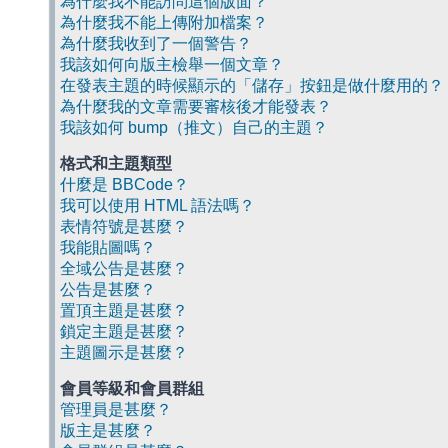
為什麼我不能訪問這個版面？
為什麼我不能上傳附加檔案？
為什麼我收到了一個警告？
我該如何向版主檢舉一個文章？
在發表主題的時候顯示的「儲存」按鈕是做什麼用的？
為什麼我的文章需要審核後才能發表？
我該如何 bump（推文）自己的主題？
格式和主題類型
什麼是 BBCode？
我可以使用 HTML 語法嗎？
表情符號是甚麼？
我能貼圖嗎？
全域公告是甚麼？
公告是甚麼？
置頂主題是甚麼？
鎖定主題是甚麼？
主題圖示是甚麼？
會員等級和會員群組
管理員是甚麼？
版主是甚麼？