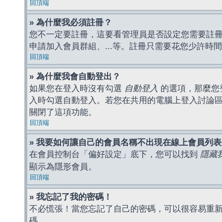
回頂端
» 為什麼我必須註冊？
您不一定要註冊，這要看管理員是否設定您需要註冊後
申請加入會員群組、...等。註冊只需要花您少許時
回頂端
» 為什麼我會自動登出？
如果您在登入時沒有勾選
自動登入
的選項，那麼您
入時勾選自動登入。若您在共用的電腦上登入討論
關閉了這項功能。
回頂端
» 我要如何讓自己的會員名稱不出現在線上會員列
在會員控制台「偏好設定」底下，您可以找到
隱藏
顯示為隱形會員。
回頂端
» 我忘記了我的密碼！
不必慌張！當您忘記了自己的密碼，可以很容易重
碼。