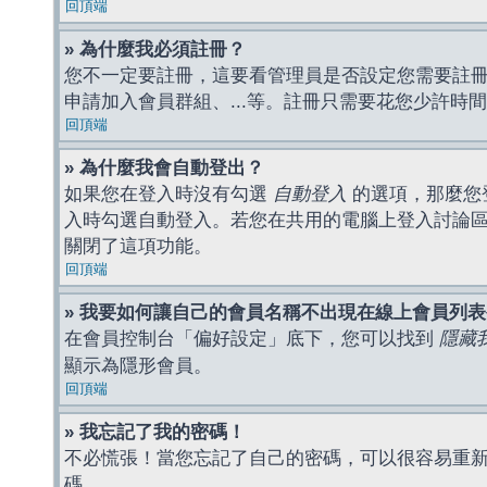
回頂端
» 為什麼我必須註冊？
您不一定要註冊，這要看管理員是否設定您需要註冊後
申請加入會員群組、...等。註冊只需要花您少許時
回頂端
» 為什麼我會自動登出？
如果您在登入時沒有勾選
自動登入
的選項，那麼您
入時勾選自動登入。若您在共用的電腦上登入討論
關閉了這項功能。
回頂端
» 我要如何讓自己的會員名稱不出現在線上會員列
在會員控制台「偏好設定」底下，您可以找到
隱藏
顯示為隱形會員。
回頂端
» 我忘記了我的密碼！
不必慌張！當您忘記了自己的密碼，可以很容易重
碼。