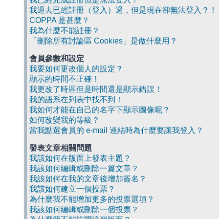
我過去已經註冊（登入）過，但是現在卻無法登入？！
COPPA 是甚麼？
我為什麼不能註冊？
「刪除所有討論區 Cookies」是做什麼用？
會員參數和設定
我要如何更改個人的設定？
顯示的時間不正確！
我更改了時區但是時間還是顯示錯誤！
我的語系在列表中找不到！
我如何才能在自己的名字下顯示圖像呢？
如何改變我的等級？
當我點選會員的 e-mail 連結時為什麼要讓我登入？
發表文章相關問題
我該如何在版面上發表主題？
我該如何編輯或刪除一篇文章？
我該如何在我的文章後增加簽名？
我該如何建立一個投票？
為什麼我不能增加更多的投票選項？
我該如何編輯或刪除一個投票？