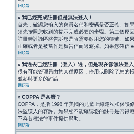
回頂端
» 我已經完成註冊但是無法登入！
首先，確認您輸入的會員名稱和密碼是否正確。如果是
須先按照您收到的提示完成必要的步驟。第二個原
註冊時討論區將告訴您是否需要啟用您的帳號。如果您收到
正確或者是被當作是廣告信而過濾掉。如果您確信 e-
回頂端
» 我過去已經註冊（登入）過，但是現在卻無法登
很有可能管理員由於某種原因，停用或刪除了您的
並參與更多的討論。
回頂端
» COPPA 是甚麼？
COPPA，是指 1998 年美國的兒童上線隱私和
法監護人的容許。如果您不能確認您的註冊是否得遵守
不為各種法律事件提供幫助。
回頂端