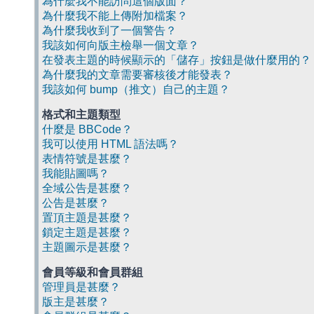
為什麼我不能訪問這個版面？
為什麼我不能上傳附加檔案？
為什麼我收到了一個警告？
我該如何向版主檢舉一個文章？
在發表主題的時候顯示的「儲存」按鈕是做什麼用的？
為什麼我的文章需要審核後才能發表？
我該如何 bump（推文）自己的主題？
格式和主題類型
什麼是 BBCode？
我可以使用 HTML 語法嗎？
表情符號是甚麼？
我能貼圖嗎？
全域公告是甚麼？
公告是甚麼？
置頂主題是甚麼？
鎖定主題是甚麼？
主題圖示是甚麼？
會員等級和會員群組
管理員是甚麼？
版主是甚麼？