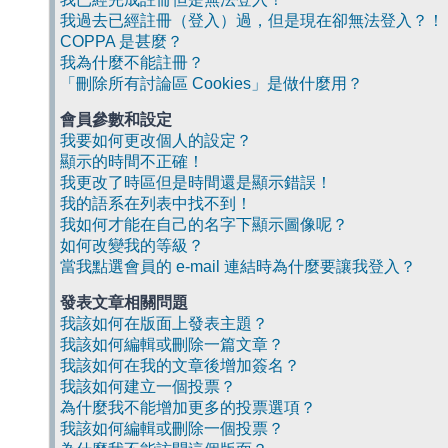
我過去已經註冊（登入）過，但是現在卻無法登入？！
COPPA 是甚麼？
我為什麼不能註冊？
「刪除所有討論區 Cookies」是做什麼用？
會員參數和設定
我要如何更改個人的設定？
顯示的時間不正確！
我更改了時區但是時間還是顯示錯誤！
我的語系在列表中找不到！
我如何才能在自己的名字下顯示圖像呢？
如何改變我的等級？
當我點選會員的 e-mail 連結時為什麼要讓我登入？
發表文章相關問題
我該如何在版面上發表主題？
我該如何編輯或刪除一篇文章？
我該如何在我的文章後增加簽名？
我該如何建立一個投票？
為什麼我不能增加更多的投票選項？
我該如何編輯或刪除一個投票？