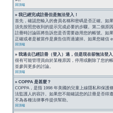
回頂端
» 我已經完成註冊但是無法登入！
首先，確認您輸入的會員名稱和密碼是否正確。如果是
須先按照您收到的提示完成必要的步驟。第二個原
註冊時討論區將告訴您是否需要啟用您的帳號。如果您收到
正確或者是被當作是廣告信而過濾掉。如果您確信 e-
回頂端
» 我過去已經註冊（登入）過，但是現在卻無法登
很有可能管理員由於某種原因，停用或刪除了您的
並參與更多的討論。
回頂端
» COPPA 是甚麼？
COPPA，是指 1998 年美國的兒童上線隱私和
法監護人的容許。如果您不能確認您的註冊是否得遵守
不為各種法律事件提供幫助。
回頂端