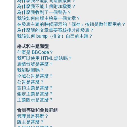
為什麼我不能訪問這個版面？
為什麼我不能上傳附加檔案？
為什麼我收到了一個警告？
我該如何向版主檢舉一個文章？
在發表主題的時候顯示的「儲存」按鈕是做什麼用的？
為什麼我的文章需要審核後才能發表？
我該如何 bump（推文）自己的主題？
格式和主題類型
什麼是 BBCode？
我可以使用 HTML 語法嗎？
表情符號是甚麼？
我能貼圖嗎？
全域公告是甚麼？
公告是甚麼？
置頂主題是甚麼？
鎖定主題是甚麼？
主題圖示是甚麼？
會員等級和會員群組
管理員是甚麼？
版主是甚麼？