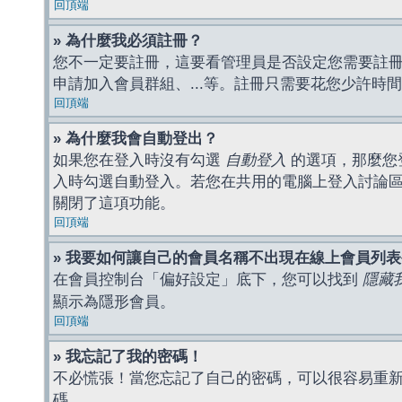
回頂端
» 為什麼我必須註冊？
您不一定要註冊，這要看管理員是否設定您需要註冊後
申請加入會員群組、...等。註冊只需要花您少許時
回頂端
» 為什麼我會自動登出？
如果您在登入時沒有勾選
自動登入
的選項，那麼您
入時勾選自動登入。若您在共用的電腦上登入討論
關閉了這項功能。
回頂端
» 我要如何讓自己的會員名稱不出現在線上會員列
在會員控制台「偏好設定」底下，您可以找到
隱藏
顯示為隱形會員。
回頂端
» 我忘記了我的密碼！
不必慌張！當您忘記了自己的密碼，可以很容易重
碼。