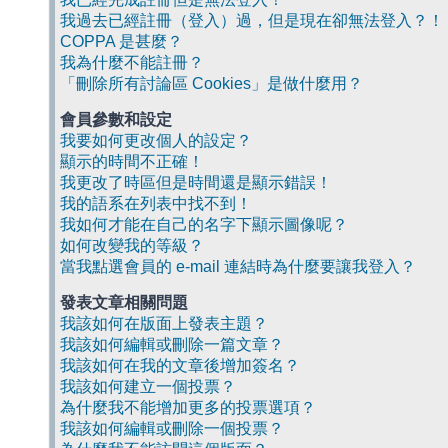
我過去已經註冊（登入）過，但是現在卻無法登入？！
COPPA 是甚麼？
我為什麼不能註冊？
「刪除所有討論區 Cookies」是做什麼用？
會員參數和設定
我要如何更改個人的設定？
顯示的時間不正確！
我更改了時區但是時間還是顯示錯誤！
我的語系在列表中找不到！
我如何才能在自己的名字下顯示圖像呢？
如何改變我的等級？
當我點選會員的 e-mail 連結時為什麼要讓我登入？
發表文章相關問題
我該如何在版面上發表主題？
我該如何編輯或刪除一篇文章？
我該如何在我的文章後增加簽名？
我該如何建立一個投票？
為什麼我不能增加更多的投票選項？
我該如何編輯或刪除一個投票？