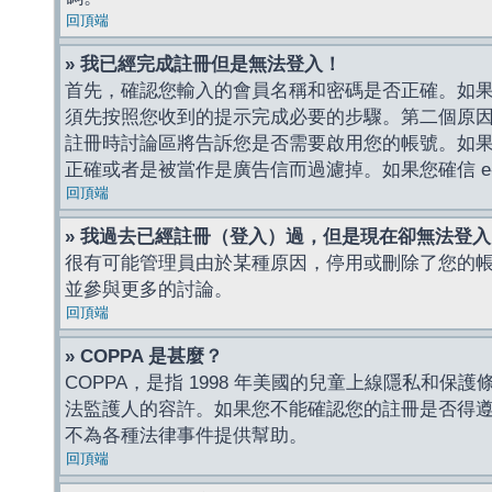
回頂端
» 我已經完成註冊但是無法登入！
首先，確認您輸入的會員名稱和密碼是否正確。如果是
須先按照您收到的提示完成必要的步驟。第二個原
註冊時討論區將告訴您是否需要啟用您的帳號。如果您收到
正確或者是被當作是廣告信而過濾掉。如果您確信 e-
回頂端
» 我過去已經註冊（登入）過，但是現在卻無法登
很有可能管理員由於某種原因，停用或刪除了您的
並參與更多的討論。
回頂端
» COPPA 是甚麼？
COPPA，是指 1998 年美國的兒童上線隱私和
法監護人的容許。如果您不能確認您的註冊是否得遵守
不為各種法律事件提供幫助。
回頂端