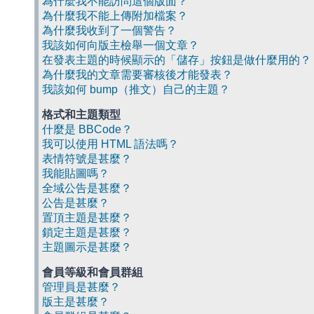
為什麼我不能訪問這個版面？
為什麼我不能上傳附加檔案？
為什麼我收到了一個警告？
我該如何向版主檢舉一個文章？
在發表主題的時候顯示的「儲存」按鈕是做什麼用的？
為什麼我的文章需要審核後才能發表？
我該如何 bump（推文）自己的主題？
格式和主題類型
什麼是 BBCode？
我可以使用 HTML 語法嗎？
表情符號是甚麼？
我能貼圖嗎？
全域公告是甚麼？
公告是甚麼？
置頂主題是甚麼？
鎖定主題是甚麼？
主題圖示是甚麼？
會員等級和會員群組
管理員是甚麼？
版主是甚麼？