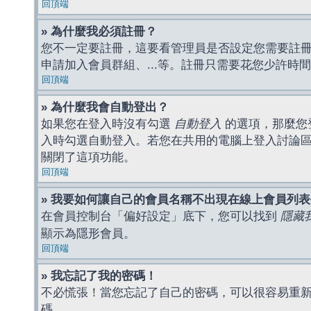
回頂端
» 為什麼我必須註冊？
您不一定要註冊，這要看管理員是否設定您需要註冊後
申請加入會員群組、...等。註冊只需要花您少許時
回頂端
» 為什麼我會自動登出？
如果您在登入時沒有勾選
自動登入
的選項，那麼您
入時勾選自動登入。若您在共用的電腦上登入討論
關閉了這項功能。
回頂端
» 我要如何讓自己的會員名稱不出現在線上會員列
在會員控制台「偏好設定」底下，您可以找到
隱藏
顯示為隱形會員。
回頂端
» 我忘記了我的密碼！
不必慌張！當您忘記了自己的密碼，可以很容易重
碼。