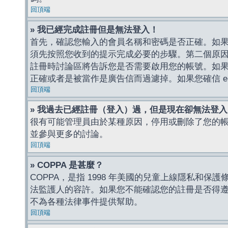
回頂端
» 我已經完成註冊但是無法登入！
首先，確認您輸入的會員名稱和密碼是否正確。如果是
須先按照您收到的提示完成必要的步驟。第二個原
註冊時討論區將告訴您是否需要啟用您的帳號。如果您收到
正確或者是被當作是廣告信而過濾掉。如果您確信 e-
回頂端
» 我過去已經註冊（登入）過，但是現在卻無法登
很有可能管理員由於某種原因，停用或刪除了您的
並參與更多的討論。
回頂端
» COPPA 是甚麼？
COPPA，是指 1998 年美國的兒童上線隱私和
法監護人的容許。如果您不能確認您的註冊是否得遵守
不為各種法律事件提供幫助。
回頂端