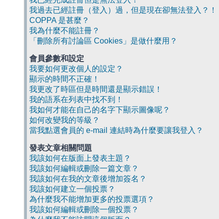
我過去已經註冊（登入）過，但是現在卻無法登入？！
COPPA 是甚麼？
我為什麼不能註冊？
「刪除所有討論區 Cookies」是做什麼用？
會員參數和設定
我要如何更改個人的設定？
顯示的時間不正確！
我更改了時區但是時間還是顯示錯誤！
我的語系在列表中找不到！
我如何才能在自己的名字下顯示圖像呢？
如何改變我的等級？
當我點選會員的 e-mail 連結時為什麼要讓我登入？
發表文章相關問題
我該如何在版面上發表主題？
我該如何編輯或刪除一篇文章？
我該如何在我的文章後增加簽名？
我該如何建立一個投票？
為什麼我不能增加更多的投票選項？
我該如何編輯或刪除一個投票？