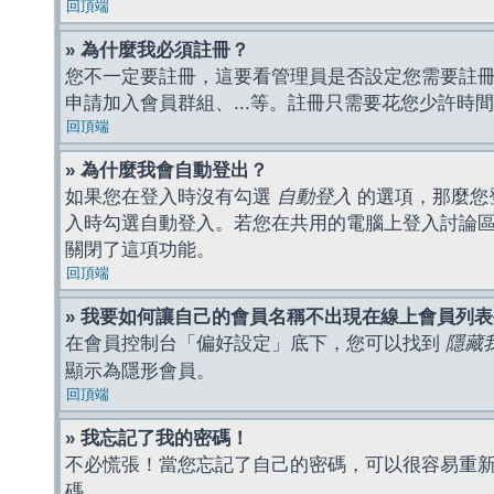
回頂端
» 為什麼我必須註冊？
您不一定要註冊，這要看管理員是否設定您需要註冊後
申請加入會員群組、...等。註冊只需要花您少許時
回頂端
» 為什麼我會自動登出？
如果您在登入時沒有勾選
自動登入
的選項，那麼您
入時勾選自動登入。若您在共用的電腦上登入討論
關閉了這項功能。
回頂端
» 我要如何讓自己的會員名稱不出現在線上會員列
在會員控制台「偏好設定」底下，您可以找到
隱藏
顯示為隱形會員。
回頂端
» 我忘記了我的密碼！
不必慌張！當您忘記了自己的密碼，可以很容易重
碼。