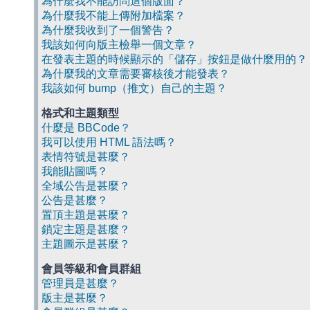
為什麼我不能訪問這個版面？
為什麼我不能上傳附加檔案？
為什麼我收到了一個警告？
我該如何向版主檢舉一個文章？
在發表主題的時候顯示的「儲存」按鈕是做什麼用的？
為什麼我的文章需要審核後才能發表？
我該如何 bump（推文）自己的主題？
格式和主題類型
什麼是 BBCode？
我可以使用 HTML 語法嗎？
表情符號是甚麼？
我能貼圖嗎？
全域公告是甚麼？
公告是甚麼？
置頂主題是甚麼？
鎖定主題是甚麼？
主題圖示是甚麼？
會員等級和會員群組
管理員是甚麼？
版主是甚麼？