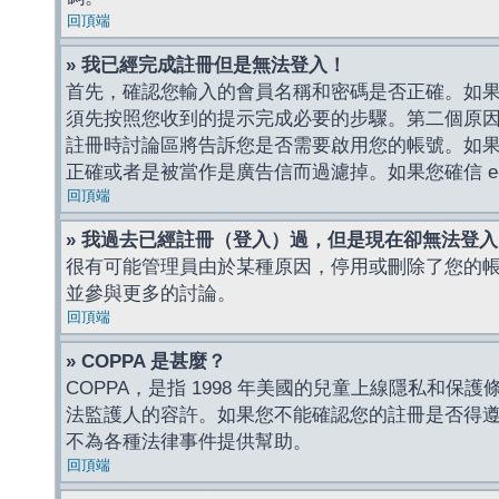
回頂端
» 我已經完成註冊但是無法登入！
首先，確認您輸入的會員名稱和密碼是否正確。如果是
須先按照您收到的提示完成必要的步驟。第二個原
註冊時討論區將告訴您是否需要啟用您的帳號。如果您收到
正確或者是被當作是廣告信而過濾掉。如果您確信 e-
回頂端
» 我過去已經註冊（登入）過，但是現在卻無法登
很有可能管理員由於某種原因，停用或刪除了您的
並參與更多的討論。
回頂端
» COPPA 是甚麼？
COPPA，是指 1998 年美國的兒童上線隱私和
法監護人的容許。如果您不能確認您的註冊是否得遵守
不為各種法律事件提供幫助。
回頂端