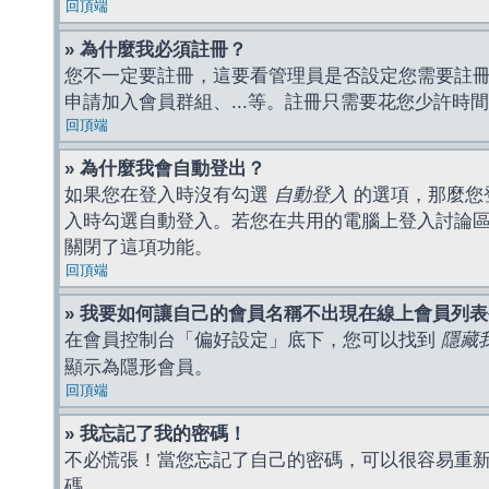
回頂端
» 為什麼我必須註冊？
您不一定要註冊，這要看管理員是否設定您需要註冊後
申請加入會員群組、...等。註冊只需要花您少許時
回頂端
» 為什麼我會自動登出？
如果您在登入時沒有勾選
自動登入
的選項，那麼您
入時勾選自動登入。若您在共用的電腦上登入討論
關閉了這項功能。
回頂端
» 我要如何讓自己的會員名稱不出現在線上會員列
在會員控制台「偏好設定」底下，您可以找到
隱藏
顯示為隱形會員。
回頂端
» 我忘記了我的密碼！
不必慌張！當您忘記了自己的密碼，可以很容易重
碼。