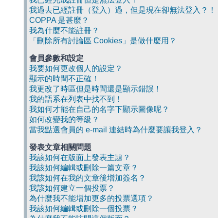
我過去已經註冊（登入）過，但是現在卻無法登入？！
COPPA 是甚麼？
我為什麼不能註冊？
「刪除所有討論區 Cookies」是做什麼用？
會員參數和設定
我要如何更改個人的設定？
顯示的時間不正確！
我更改了時區但是時間還是顯示錯誤！
我的語系在列表中找不到！
我如何才能在自己的名字下顯示圖像呢？
如何改變我的等級？
當我點選會員的 e-mail 連結時為什麼要讓我登入？
發表文章相關問題
我該如何在版面上發表主題？
我該如何編輯或刪除一篇文章？
我該如何在我的文章後增加簽名？
我該如何建立一個投票？
為什麼我不能增加更多的投票選項？
我該如何編輯或刪除一個投票？