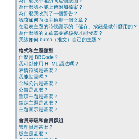
為什麼我不能訪問這個版面？
為什麼我不能上傳附加檔案？
為什麼我收到了一個警告？
我該如何向版主檢舉一個文章？
在發表主題的時候顯示的「儲存」按鈕是做什麼用的？
為什麼我的文章需要審核後才能發表？
我該如何 bump（推文）自己的主題？
格式和主題類型
什麼是 BBCode？
我可以使用 HTML 語法嗎？
表情符號是甚麼？
我能貼圖嗎？
全域公告是甚麼？
公告是甚麼？
置頂主題是甚麼？
鎖定主題是甚麼？
主題圖示是甚麼？
會員等級和會員群組
管理員是甚麼？
版主是甚麼？