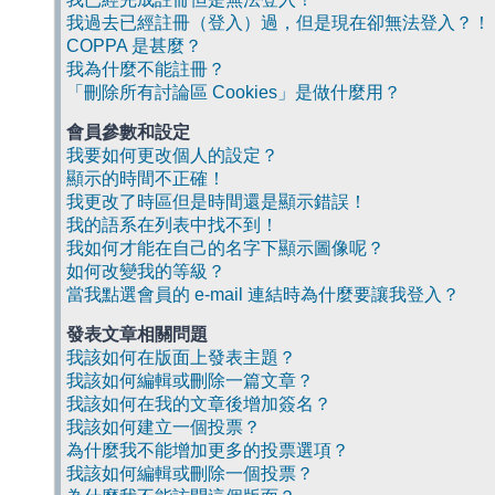
我過去已經註冊（登入）過，但是現在卻無法登入？！
COPPA 是甚麼？
我為什麼不能註冊？
「刪除所有討論區 Cookies」是做什麼用？
會員參數和設定
我要如何更改個人的設定？
顯示的時間不正確！
我更改了時區但是時間還是顯示錯誤！
我的語系在列表中找不到！
我如何才能在自己的名字下顯示圖像呢？
如何改變我的等級？
當我點選會員的 e-mail 連結時為什麼要讓我登入？
發表文章相關問題
我該如何在版面上發表主題？
我該如何編輯或刪除一篇文章？
我該如何在我的文章後增加簽名？
我該如何建立一個投票？
為什麼我不能增加更多的投票選項？
我該如何編輯或刪除一個投票？