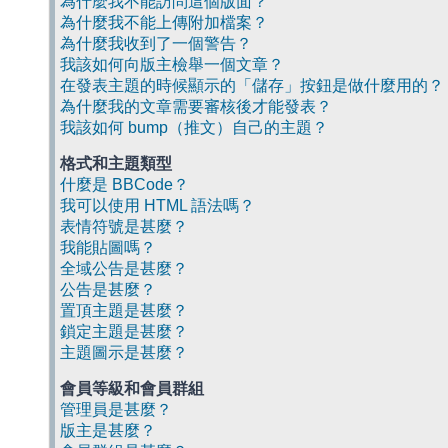
為什麼我不能訪問這個版面？
為什麼我不能上傳附加檔案？
為什麼我收到了一個警告？
我該如何向版主檢舉一個文章？
在發表主題的時候顯示的「儲存」按鈕是做什麼用的？
為什麼我的文章需要審核後才能發表？
我該如何 bump（推文）自己的主題？
格式和主題類型
什麼是 BBCode？
我可以使用 HTML 語法嗎？
表情符號是甚麼？
我能貼圖嗎？
全域公告是甚麼？
公告是甚麼？
置頂主題是甚麼？
鎖定主題是甚麼？
主題圖示是甚麼？
會員等級和會員群組
管理員是甚麼？
版主是甚麼？