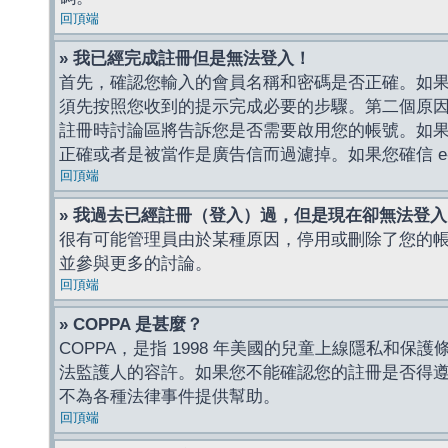
回頂端
» 我已經完成註冊但是無法登入！
首先，確認您輸入的會員名稱和密碼是否正確。如果是
須先按照您收到的提示完成必要的步驟。第二個原
註冊時討論區將告訴您是否需要啟用您的帳號。如果您收到
正確或者是被當作是廣告信而過濾掉。如果您確信 e-
回頂端
» 我過去已經註冊（登入）過，但是現在卻無法登
很有可能管理員由於某種原因，停用或刪除了您的
並參與更多的討論。
回頂端
» COPPA 是甚麼？
COPPA，是指 1998 年美國的兒童上線隱私和
法監護人的容許。如果您不能確認您的註冊是否得遵守
不為各種法律事件提供幫助。
回頂端