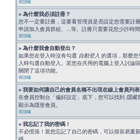
回頂端
» 為什麼我必須註冊？
您不一定要註冊，這要看管理員是否設定您需要註冊後
申請加入會員群組、...等。註冊只需要花您少許時
回頂端
» 為什麼我會自動登出？
如果您在登入時沒有勾選
自動登入
的選項，那麼您
入時勾選自動登入。若您在共用的電腦上登入討論
關閉了這項功能。
回頂端
» 我要如何讓自己的會員名稱不出現在線上會員列
在會員控制台「偏好設定」底下，您可以找到
隱藏
顯示為隱形會員。
回頂端
» 我忘記了我的密碼！
不必慌張！當您忘記了自己的密碼，可以很容易重
碼。