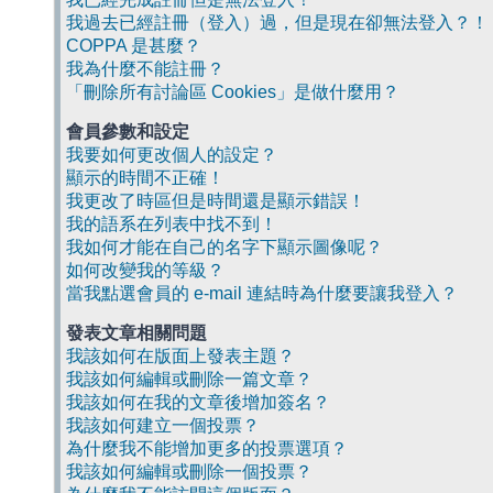
我過去已經註冊（登入）過，但是現在卻無法登入？！
COPPA 是甚麼？
我為什麼不能註冊？
「刪除所有討論區 Cookies」是做什麼用？
會員參數和設定
我要如何更改個人的設定？
顯示的時間不正確！
我更改了時區但是時間還是顯示錯誤！
我的語系在列表中找不到！
我如何才能在自己的名字下顯示圖像呢？
如何改變我的等級？
當我點選會員的 e-mail 連結時為什麼要讓我登入？
發表文章相關問題
我該如何在版面上發表主題？
我該如何編輯或刪除一篇文章？
我該如何在我的文章後增加簽名？
我該如何建立一個投票？
為什麼我不能增加更多的投票選項？
我該如何編輯或刪除一個投票？