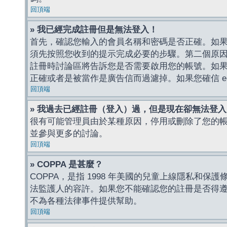
回頂端
» 我已經完成註冊但是無法登入！
首先，確認您輸入的會員名稱和密碼是否正確。如果是
須先按照您收到的提示完成必要的步驟。第二個原
註冊時討論區將告訴您是否需要啟用您的帳號。如果您收到
正確或者是被當作是廣告信而過濾掉。如果您確信 e-
回頂端
» 我過去已經註冊（登入）過，但是現在卻無法登
很有可能管理員由於某種原因，停用或刪除了您的
並參與更多的討論。
回頂端
» COPPA 是甚麼？
COPPA，是指 1998 年美國的兒童上線隱私和
法監護人的容許。如果您不能確認您的註冊是否得遵守
不為各種法律事件提供幫助。
回頂端