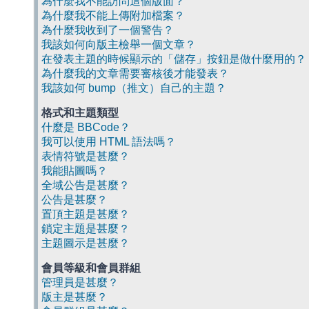
為什麼我不能訪問這個版面？
為什麼我不能上傳附加檔案？
為什麼我收到了一個警告？
我該如何向版主檢舉一個文章？
在發表主題的時候顯示的「儲存」按鈕是做什麼用的？
為什麼我的文章需要審核後才能發表？
我該如何 bump（推文）自己的主題？
格式和主題類型
什麼是 BBCode？
我可以使用 HTML 語法嗎？
表情符號是甚麼？
我能貼圖嗎？
全域公告是甚麼？
公告是甚麼？
置頂主題是甚麼？
鎖定主題是甚麼？
主題圖示是甚麼？
會員等級和會員群組
管理員是甚麼？
版主是甚麼？