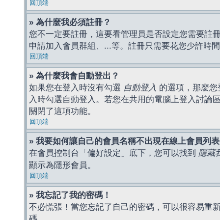
回頂端
» 為什麼我必須註冊？
您不一定要註冊，這要看管理員是否設定您需要註冊後
申請加入會員群組、...等。註冊只需要花您少許時
回頂端
» 為什麼我會自動登出？
如果您在登入時沒有勾選
自動登入
的選項，那麼您
入時勾選自動登入。若您在共用的電腦上登入討論
關閉了這項功能。
回頂端
» 我要如何讓自己的會員名稱不出現在線上會員列
在會員控制台「偏好設定」底下，您可以找到
隱藏
顯示為隱形會員。
回頂端
» 我忘記了我的密碼！
不必慌張！當您忘記了自己的密碼，可以很容易重
碼。