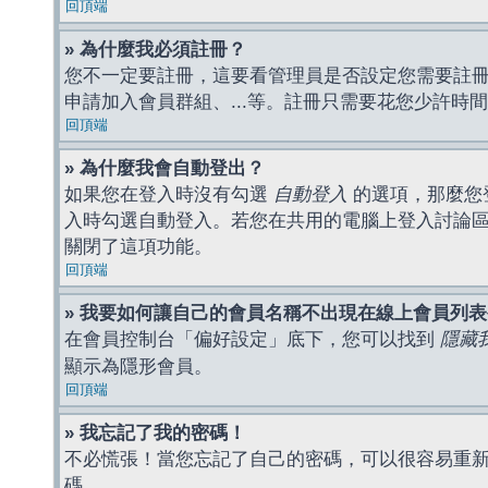
回頂端
» 為什麼我必須註冊？
您不一定要註冊，這要看管理員是否設定您需要註冊後
申請加入會員群組、...等。註冊只需要花您少許時
回頂端
» 為什麼我會自動登出？
如果您在登入時沒有勾選
自動登入
的選項，那麼您
入時勾選自動登入。若您在共用的電腦上登入討論
關閉了這項功能。
回頂端
» 我要如何讓自己的會員名稱不出現在線上會員列
在會員控制台「偏好設定」底下，您可以找到
隱藏
顯示為隱形會員。
回頂端
» 我忘記了我的密碼！
不必慌張！當您忘記了自己的密碼，可以很容易重
碼。