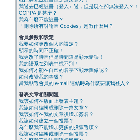
我過去已經註冊（登入）過，但是現在卻無法登入？！
COPPA 是甚麼？
我為什麼不能註冊？
「刪除所有討論區 Cookies」是做什麼用？
會員參數和設定
我要如何更改個人的設定？
顯示的時間不正確！
我更改了時區但是時間還是顯示錯誤！
我的語系在列表中找不到！
我如何才能在自己的名字下顯示圖像呢？
如何改變我的等級？
當我點選會員的 e-mail 連結時為什麼要讓我登入？
發表文章相關問題
我該如何在版面上發表主題？
我該如何編輯或刪除一篇文章？
我該如何在我的文章後增加簽名？
我該如何建立一個投票？
為什麼我不能增加更多的投票選項？
我該如何編輯或刪除一個投票？