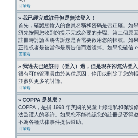
回頂端
» 我已經完成註冊但是無法登入！
首先，確認您輸入的會員名稱和密碼是否正確。如果是
須先按照您收到的提示完成必要的步驟。第二個原
註冊時討論區將告訴您是否需要啟用您的帳號。如果您收到
正確或者是被當作是廣告信而過濾掉。如果您確信 e-
回頂端
» 我過去已經註冊（登入）過，但是現在卻無法登
很有可能管理員由於某種原因，停用或刪除了您的
並參與更多的討論。
回頂端
» COPPA 是甚麼？
COPPA，是指 1998 年美國的兒童上線隱私和
法監護人的容許。如果您不能確認您的註冊是否得遵守
不為各種法律事件提供幫助。
回頂端