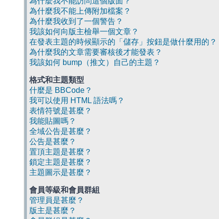
為什麼我不能訪問這個版面？
為什麼我不能上傳附加檔案？
為什麼我收到了一個警告？
我該如何向版主檢舉一個文章？
在發表主題的時候顯示的「儲存」按鈕是做什麼用的？
為什麼我的文章需要審核後才能發表？
我該如何 bump（推文）自己的主題？
格式和主題類型
什麼是 BBCode？
我可以使用 HTML 語法嗎？
表情符號是甚麼？
我能貼圖嗎？
全域公告是甚麼？
公告是甚麼？
置頂主題是甚麼？
鎖定主題是甚麼？
主題圖示是甚麼？
會員等級和會員群組
管理員是甚麼？
版主是甚麼？