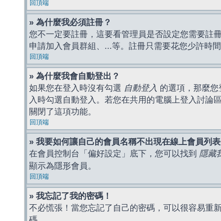
回頂端
» 為什麼我必須註冊？
您不一定要註冊，這要看管理員是否設定您需要註冊後
申請加入會員群組、...等。註冊只需要花您少許時
回頂端
» 為什麼我會自動登出？
如果您在登入時沒有勾選
自動登入
的選項，那麼您
入時勾選自動登入。若您在共用的電腦上登入討論
關閉了這項功能。
回頂端
» 我要如何讓自己的會員名稱不出現在線上會員列
在會員控制台「偏好設定」底下，您可以找到
隱藏
顯示為隱形會員。
回頂端
» 我忘記了我的密碼！
不必慌張！當您忘記了自己的密碼，可以很容易重
碼。