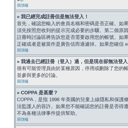
回頂端
» 我已經完成註冊但是無法登入！
首先，確認您輸入的會員名稱和密碼是否正確。如果是
須先按照您收到的提示完成必要的步驟。第二個原
註冊時討論區將告訴您是否需要啟用您的帳號。如果您收到
正確或者是被當作是廣告信而過濾掉。如果您確信 e-
回頂端
» 我過去已經註冊（登入）過，但是現在卻無法登
很有可能管理員由於某種原因，停用或刪除了您的
並參與更多的討論。
回頂端
» COPPA 是甚麼？
COPPA，是指 1998 年美國的兒童上線隱私和
法監護人的容許。如果您不能確認您的註冊是否得遵守
不為各種法律事件提供幫助。
回頂端