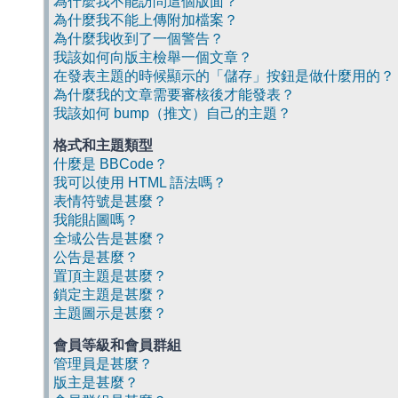
為什麼我不能訪問這個版面？
為什麼我不能上傳附加檔案？
為什麼我收到了一個警告？
我該如何向版主檢舉一個文章？
在發表主題的時候顯示的「儲存」按鈕是做什麼用的？
為什麼我的文章需要審核後才能發表？
我該如何 bump（推文）自己的主題？
格式和主題類型
什麼是 BBCode？
我可以使用 HTML 語法嗎？
表情符號是甚麼？
我能貼圖嗎？
全域公告是甚麼？
公告是甚麼？
置頂主題是甚麼？
鎖定主題是甚麼？
主題圖示是甚麼？
會員等級和會員群組
管理員是甚麼？
版主是甚麼？