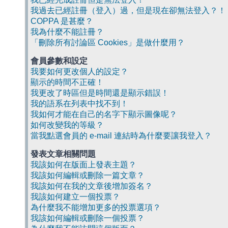
我過去已經註冊（登入）過，但是現在卻無法登入？！
COPPA 是甚麼？
我為什麼不能註冊？
「刪除所有討論區 Cookies」是做什麼用？
會員參數和設定
我要如何更改個人的設定？
顯示的時間不正確！
我更改了時區但是時間還是顯示錯誤！
我的語系在列表中找不到！
我如何才能在自己的名字下顯示圖像呢？
如何改變我的等級？
當我點選會員的 e-mail 連結時為什麼要讓我登入？
發表文章相關問題
我該如何在版面上發表主題？
我該如何編輯或刪除一篇文章？
我該如何在我的文章後增加簽名？
我該如何建立一個投票？
為什麼我不能增加更多的投票選項？
我該如何編輯或刪除一個投票？