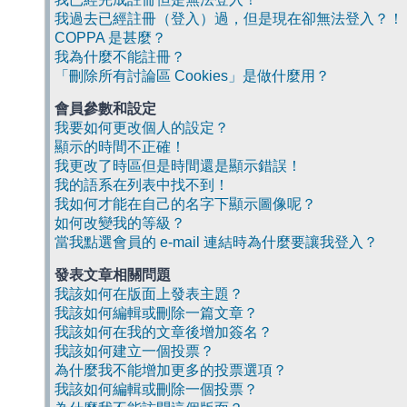
我過去已經註冊（登入）過，但是現在卻無法登入？！
COPPA 是甚麼？
我為什麼不能註冊？
「刪除所有討論區 Cookies」是做什麼用？
會員參數和設定
我要如何更改個人的設定？
顯示的時間不正確！
我更改了時區但是時間還是顯示錯誤！
我的語系在列表中找不到！
我如何才能在自己的名字下顯示圖像呢？
如何改變我的等級？
當我點選會員的 e-mail 連結時為什麼要讓我登入？
發表文章相關問題
我該如何在版面上發表主題？
我該如何編輯或刪除一篇文章？
我該如何在我的文章後增加簽名？
我該如何建立一個投票？
為什麼我不能增加更多的投票選項？
我該如何編輯或刪除一個投票？