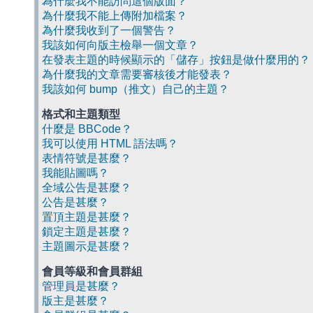
為什麼我不能訪問這個版面？
為什麼我不能上傳附加檔案？
為什麼我收到了一個警告？
我該如何向版主檢舉一個文章？
在發表主題的時候顯示的「儲存」按鈕是做什麼用的？
為什麼我的文章需要審核後才能發表？
我該如何 bump（推文）自己的主題？
格式和主題類型
什麼是 BBCode？
我可以使用 HTML 語法嗎？
表情符號是甚麼？
我能貼圖嗎？
全域公告是甚麼？
公告是甚麼？
置頂主題是甚麼？
鎖定主題是甚麼？
主題圖示是甚麼？
會員等級和會員群組
管理員是甚麼？
版主是甚麼？