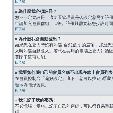
回頂端
» 為什麼我必須註冊？
您不一定要註冊，這要看管理員是否設定您需要註冊後
申請加入會員群組、...等。註冊只需要花您少許時
回頂端
» 為什麼我會自動登出？
如果您在登入時沒有勾選
自動登入
的選項，那麼您
入時勾選自動登入。若您在共用的電腦上登入討論
關閉了這項功能。
回頂端
» 我要如何讓自己的會員名稱不出現在線上會員列
在會員控制台「偏好設定」底下，您可以找到
隱藏
顯示為隱形會員。
回頂端
» 我忘記了我的密碼！
不必慌張！當您忘記了自己的密碼，可以很容易重
碼。