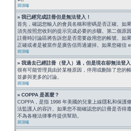
回頂端
» 我已經完成註冊但是無法登入！
首先，確認您輸入的會員名稱和密碼是否正確。如果是
須先按照您收到的提示完成必要的步驟。第二個原
註冊時討論區將告訴您是否需要啟用您的帳號。如果您收到
正確或者是被當作是廣告信而過濾掉。如果您確信 e-
回頂端
» 我過去已經註冊（登入）過，但是現在卻無法登
很有可能管理員由於某種原因，停用或刪除了您的
並參與更多的討論。
回頂端
» COPPA 是甚麼？
COPPA，是指 1998 年美國的兒童上線隱私和
法監護人的容許。如果您不能確認您的註冊是否得遵守
不為各種法律事件提供幫助。
回頂端