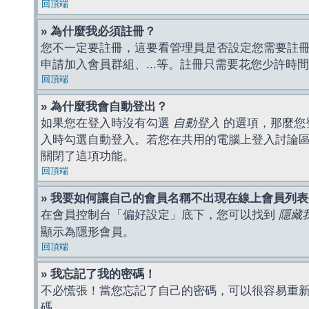
回頂端
» 為什麼我必須註冊？
您不一定要註冊，這要看管理員是否設定您需要註冊後
申請加入會員群組、...等。註冊只需要花您少許時
回頂端
» 為什麼我會自動登出？
如果您在登入時沒有勾選
自動登入
的選項，那麼您
入時勾選自動登入。若您在共用的電腦上登入討論
關閉了這項功能。
回頂端
» 我要如何讓自己的會員名稱不出現在線上會員列
在會員控制台「偏好設定」底下，您可以找到
隱藏
顯示為隱形會員。
回頂端
» 我忘記了我的密碼！
不必慌張！當您忘記了自己的密碼，可以很容易重
碼。