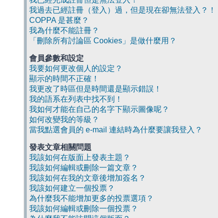
我過去已經註冊（登入）過，但是現在卻無法登入？！
COPPA 是甚麼？
我為什麼不能註冊？
「刪除所有討論區 Cookies」是做什麼用？
會員參數和設定
我要如何更改個人的設定？
顯示的時間不正確！
我更改了時區但是時間還是顯示錯誤！
我的語系在列表中找不到！
我如何才能在自己的名字下顯示圖像呢？
如何改變我的等級？
當我點選會員的 e-mail 連結時為什麼要讓我登入？
發表文章相關問題
我該如何在版面上發表主題？
我該如何編輯或刪除一篇文章？
我該如何在我的文章後增加簽名？
我該如何建立一個投票？
為什麼我不能增加更多的投票選項？
我該如何編輯或刪除一個投票？