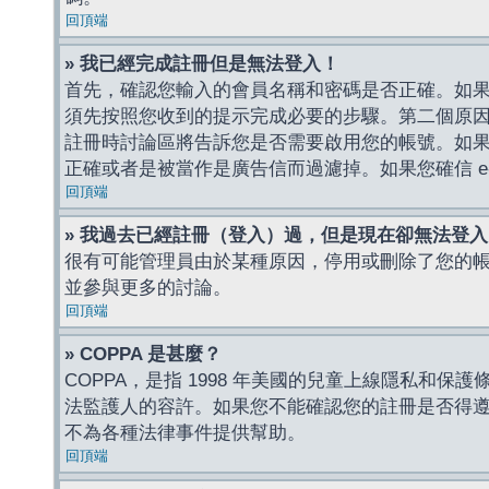
回頂端
» 我已經完成註冊但是無法登入！
首先，確認您輸入的會員名稱和密碼是否正確。如果是
須先按照您收到的提示完成必要的步驟。第二個原
註冊時討論區將告訴您是否需要啟用您的帳號。如果您收到
正確或者是被當作是廣告信而過濾掉。如果您確信 e-
回頂端
» 我過去已經註冊（登入）過，但是現在卻無法登
很有可能管理員由於某種原因，停用或刪除了您的
並參與更多的討論。
回頂端
» COPPA 是甚麼？
COPPA，是指 1998 年美國的兒童上線隱私和
法監護人的容許。如果您不能確認您的註冊是否得遵守
不為各種法律事件提供幫助。
回頂端