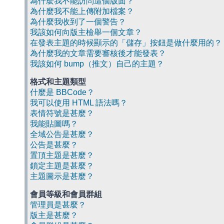
為什麼我不能訪問這個版面？
為什麼我不能上傳附加檔案？
為什麼我收到了一個警告？
我該如何向版主檢舉一個文章？
在發表主題的時候顯示的「儲存」按鈕是做什麼用的？
為什麼我的文章需要審核後才能發表？
我該如何 bump（推文）自己的主題？
格式和主題類型
什麼是 BBCode？
我可以使用 HTML 語法嗎？
表情符號是甚麼？
我能貼圖嗎？
全域公告是甚麼？
公告是甚麼？
置頂主題是甚麼？
鎖定主題是甚麼？
主題圖示是甚麼？
會員等級和會員群組
管理員是甚麼？
版主是甚麼？