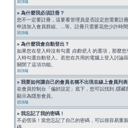
回頂端
» 為什麼我必須註冊？
您不一定要註冊，這要看管理員是否設定您需要註冊後
申請加入會員群組、...等。註冊只需要花您少許時
回頂端
» 為什麼我會自動登出？
如果您在登入時沒有勾選
自動登入
的選項，那麼您
入時勾選自動登入。若您在共用的電腦上登入討論
關閉了這項功能。
回頂端
» 我要如何讓自己的會員名稱不出現在線上會員列
在會員控制台「偏好設定」底下，您可以找到
隱藏
顯示為隱形會員。
回頂端
» 我忘記了我的密碼！
不必慌張！當您忘記了自己的密碼，可以很容易重
碼。