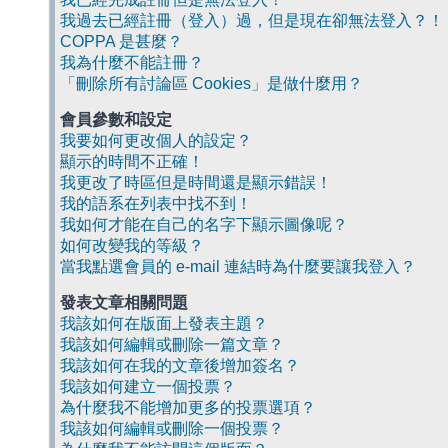
我過去已經註冊（登入）過，但是現在卻無法登入？！
COPPA 是甚麼？
我為什麼不能註冊？
「刪除所有討論區 Cookies」是做什麼用？
會員參數和設定
我要如何更改個人的設定？
顯示的時間不正確！
我更改了時區但是時間還是顯示錯誤！
我的語系在列表中找不到！
我如何才能在自己的名字下顯示圖像呢？
如何改變我的等級？
當我點選會員的 e-mail 連結時為什麼要讓我登入？
發表文章相關問題
我該如何在版面上發表主題？
我該如何編輯或刪除一篇文章？
我該如何在我的文章後增加簽名？
我該如何建立一個投票？
為什麼我不能增加更多的投票選項？
我該如何編輯或刪除一個投票？