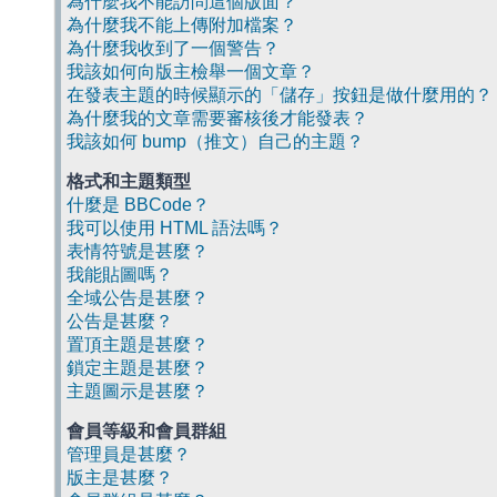
為什麼我不能訪問這個版面？
為什麼我不能上傳附加檔案？
為什麼我收到了一個警告？
我該如何向版主檢舉一個文章？
在發表主題的時候顯示的「儲存」按鈕是做什麼用的？
為什麼我的文章需要審核後才能發表？
我該如何 bump（推文）自己的主題？
格式和主題類型
什麼是 BBCode？
我可以使用 HTML 語法嗎？
表情符號是甚麼？
我能貼圖嗎？
全域公告是甚麼？
公告是甚麼？
置頂主題是甚麼？
鎖定主題是甚麼？
主題圖示是甚麼？
會員等級和會員群組
管理員是甚麼？
版主是甚麼？