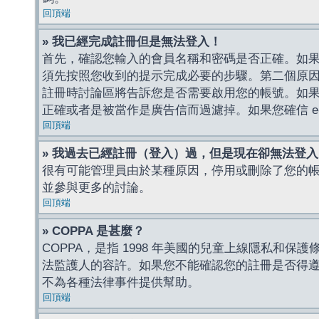
回頂端
» 我已經完成註冊但是無法登入！
首先，確認您輸入的會員名稱和密碼是否正確。如果是
須先按照您收到的提示完成必要的步驟。第二個原
註冊時討論區將告訴您是否需要啟用您的帳號。如果您收到
正確或者是被當作是廣告信而過濾掉。如果您確信 e-
回頂端
» 我過去已經註冊（登入）過，但是現在卻無法登
很有可能管理員由於某種原因，停用或刪除了您的
並參與更多的討論。
回頂端
» COPPA 是甚麼？
COPPA，是指 1998 年美國的兒童上線隱私和
法監護人的容許。如果您不能確認您的註冊是否得遵守
不為各種法律事件提供幫助。
回頂端