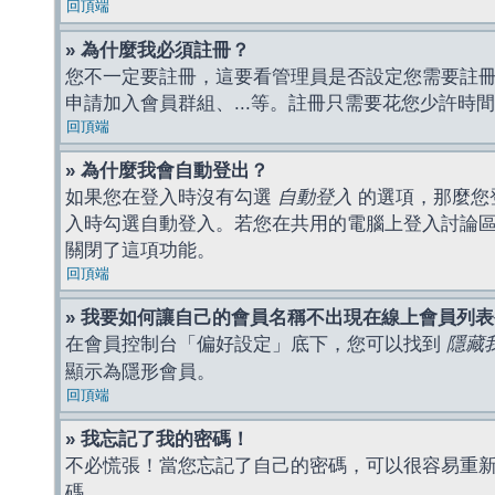
回頂端
» 為什麼我必須註冊？
您不一定要註冊，這要看管理員是否設定您需要註冊後
申請加入會員群組、...等。註冊只需要花您少許時
回頂端
» 為什麼我會自動登出？
如果您在登入時沒有勾選
自動登入
的選項，那麼您
入時勾選自動登入。若您在共用的電腦上登入討論
關閉了這項功能。
回頂端
» 我要如何讓自己的會員名稱不出現在線上會員列
在會員控制台「偏好設定」底下，您可以找到
隱藏
顯示為隱形會員。
回頂端
» 我忘記了我的密碼！
不必慌張！當您忘記了自己的密碼，可以很容易重
碼。