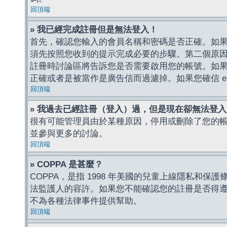
回頂端
» 我已經完成註冊但是無法登入！
首先，確認您輸入的會員名稱和密碼是否正確。如果是
須先按照您收到的提示完成必要的步驟。第二個原
註冊時討論區將告訴您是否需要啟用您的帳號。如果您收到
正確或者是被當作是廣告信而過濾掉。如果您確信 e-
回頂端
» 我過去已經註冊（登入）過，但是現在卻無法登
很有可能管理員由於某種原因，停用或刪除了您的
並參與更多的討論。
回頂端
» COPPA 是甚麼？
COPPA，是指 1998 年美國的兒童上線隱私和
法監護人的容許。如果您不能確認您的註冊是否得遵守
不為各種法律事件提供幫助。
回頂端