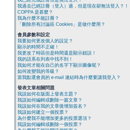
我過去已經註冊（登入）過，但是現在卻無法登入？！
COPPA 是甚麼？
我為什麼不能註冊？
「刪除所有討論區 Cookies」是做什麼用？
會員參數和設定
我要如何更改個人的設定？
顯示的時間不正確！
我更改了時區但是時間還是顯示錯誤！
我的語系在列表中找不到！
我如何才能在自己的名字下顯示圖像呢？
如何改變我的等級？
當我點選會員的 e-mail 連結時為什麼要讓我登入？
發表文章相關問題
我該如何在版面上發表主題？
我該如何編輯或刪除一篇文章？
我該如何在我的文章後增加簽名？
我該如何建立一個投票？
為什麼我不能增加更多的投票選項？
我該如何編輯或刪除一個投票？