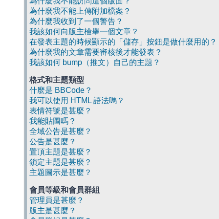
為什麼我不能訪問這個版面？
為什麼我不能上傳附加檔案？
為什麼我收到了一個警告？
我該如何向版主檢舉一個文章？
在發表主題的時候顯示的「儲存」按鈕是做什麼用的？
為什麼我的文章需要審核後才能發表？
我該如何 bump（推文）自己的主題？
格式和主題類型
什麼是 BBCode？
我可以使用 HTML 語法嗎？
表情符號是甚麼？
我能貼圖嗎？
全域公告是甚麼？
公告是甚麼？
置頂主題是甚麼？
鎖定主題是甚麼？
主題圖示是甚麼？
會員等級和會員群組
管理員是甚麼？
版主是甚麼？