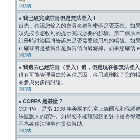
回頂端
» 我已經完成註冊但是無法登入！
首先，確認您輸入的會員名稱和密碼是否正確。如果是
須先按照您收到的提示完成必要的步驟。第二個原
註冊時討論區將告訴您是否需要啟用您的帳號。如果您收到
正確或者是被當作是廣告信而過濾掉。如果您確信 e-
回頂端
» 我過去已經註冊（登入）過，但是現在卻無法登
很有可能管理員由於某種原因，停用或刪除了您的
並參與更多的討論。
回頂端
» COPPA 是甚麼？
COPPA，是指 1998 年美國的兒童上線隱私和
法監護人的容許。如果您不能確認您的註冊是否得遵守
不為各種法律事件提供幫助。
回頂端