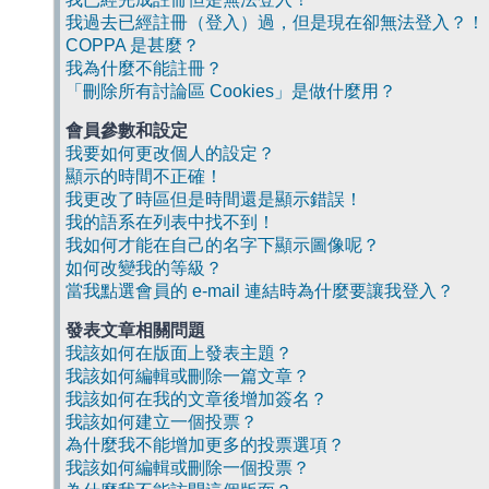
我過去已經註冊（登入）過，但是現在卻無法登入？！
COPPA 是甚麼？
我為什麼不能註冊？
「刪除所有討論區 Cookies」是做什麼用？
會員參數和設定
我要如何更改個人的設定？
顯示的時間不正確！
我更改了時區但是時間還是顯示錯誤！
我的語系在列表中找不到！
我如何才能在自己的名字下顯示圖像呢？
如何改變我的等級？
當我點選會員的 e-mail 連結時為什麼要讓我登入？
發表文章相關問題
我該如何在版面上發表主題？
我該如何編輯或刪除一篇文章？
我該如何在我的文章後增加簽名？
我該如何建立一個投票？
為什麼我不能增加更多的投票選項？
我該如何編輯或刪除一個投票？