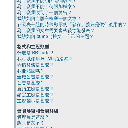
為什麼我不能訪問這個版面？
為什麼我不能上傳附加檔案？
為什麼我收到了一個警告？
我該如何向版主檢舉一個文章？
在發表主題的時候顯示的「儲存」按鈕是做什麼用的？
為什麼我的文章需要審核後才能發表？
我該如何 bump（推文）自己的主題？
格式和主題類型
什麼是 BBCode？
我可以使用 HTML 語法嗎？
表情符號是甚麼？
我能貼圖嗎？
全域公告是甚麼？
公告是甚麼？
置頂主題是甚麼？
鎖定主題是甚麼？
主題圖示是甚麼？
會員等級和會員群組
管理員是甚麼？
版主是甚麼？