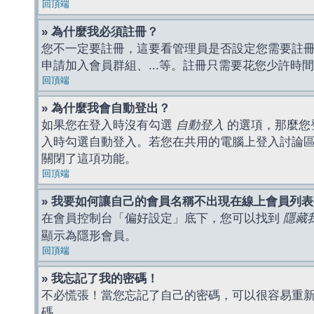
回頂端
» 為什麼我必須註冊？
您不一定要註冊，這要看管理員是否設定您需要註冊後
申請加入會員群組、...等。註冊只需要花您少許時
回頂端
» 為什麼我會自動登出？
如果您在登入時沒有勾選
自動登入
的選項，那麼您
入時勾選自動登入。若您在共用的電腦上登入討論
關閉了這項功能。
回頂端
» 我要如何讓自己的會員名稱不出現在線上會員列
在會員控制台「偏好設定」底下，您可以找到
隱藏
顯示為隱形會員。
回頂端
» 我忘記了我的密碼！
不必慌張！當您忘記了自己的密碼，可以很容易重
碼。