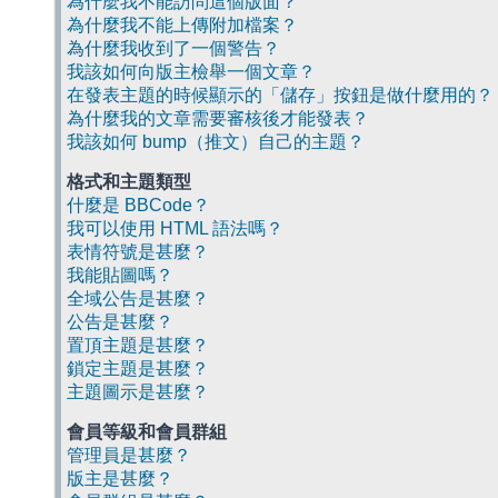
為什麼我不能訪問這個版面？
為什麼我不能上傳附加檔案？
為什麼我收到了一個警告？
我該如何向版主檢舉一個文章？
在發表主題的時候顯示的「儲存」按鈕是做什麼用的？
為什麼我的文章需要審核後才能發表？
我該如何 bump（推文）自己的主題？
格式和主題類型
什麼是 BBCode？
我可以使用 HTML 語法嗎？
表情符號是甚麼？
我能貼圖嗎？
全域公告是甚麼？
公告是甚麼？
置頂主題是甚麼？
鎖定主題是甚麼？
主題圖示是甚麼？
會員等級和會員群組
管理員是甚麼？
版主是甚麼？