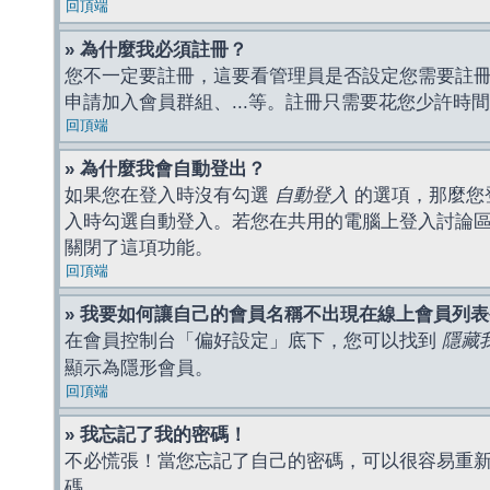
回頂端
» 為什麼我必須註冊？
您不一定要註冊，這要看管理員是否設定您需要註冊後
申請加入會員群組、...等。註冊只需要花您少許時
回頂端
» 為什麼我會自動登出？
如果您在登入時沒有勾選
自動登入
的選項，那麼您
入時勾選自動登入。若您在共用的電腦上登入討論
關閉了這項功能。
回頂端
» 我要如何讓自己的會員名稱不出現在線上會員列
在會員控制台「偏好設定」底下，您可以找到
隱藏
顯示為隱形會員。
回頂端
» 我忘記了我的密碼！
不必慌張！當您忘記了自己的密碼，可以很容易重
碼。