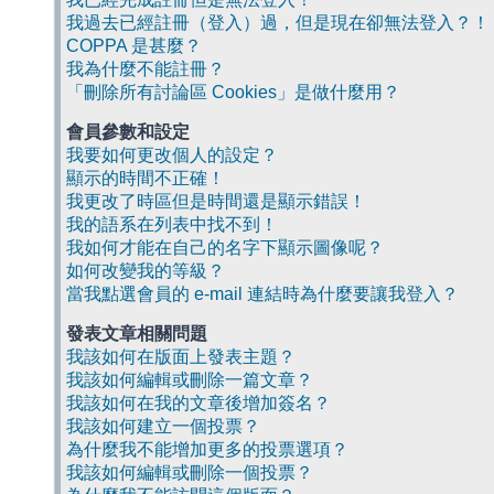
我過去已經註冊（登入）過，但是現在卻無法登入？！
COPPA 是甚麼？
我為什麼不能註冊？
「刪除所有討論區 Cookies」是做什麼用？
會員參數和設定
我要如何更改個人的設定？
顯示的時間不正確！
我更改了時區但是時間還是顯示錯誤！
我的語系在列表中找不到！
我如何才能在自己的名字下顯示圖像呢？
如何改變我的等級？
當我點選會員的 e-mail 連結時為什麼要讓我登入？
發表文章相關問題
我該如何在版面上發表主題？
我該如何編輯或刪除一篇文章？
我該如何在我的文章後增加簽名？
我該如何建立一個投票？
為什麼我不能增加更多的投票選項？
我該如何編輯或刪除一個投票？