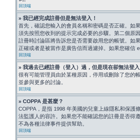
回頂端
» 我已經完成註冊但是無法登入！
首先，確認您輸入的會員名稱和密碼是否正確。如果是
須先按照您收到的提示完成必要的步驟。第二個原
註冊時討論區將告訴您是否需要啟用您的帳號。如果您收到
正確或者是被當作是廣告信而過濾掉。如果您確信 e-
回頂端
» 我過去已經註冊（登入）過，但是現在卻無法登
很有可能管理員由於某種原因，停用或刪除了您的
並參與更多的討論。
回頂端
» COPPA 是甚麼？
COPPA，是指 1998 年美國的兒童上線隱私和
法監護人的容許。如果您不能確認您的註冊是否得遵守
不為各種法律事件提供幫助。
回頂端