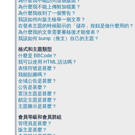
為什麼我不能訪問這個版面？
為什麼我不能上傳附加檔案？
為什麼我收到了一個警告？
我該如何向版主檢舉一個文章？
在發表主題的時候顯示的「儲存」按鈕是做什麼用的？
為什麼我的文章需要審核後才能發表？
我該如何 bump（推文）自己的主題？
格式和主題類型
什麼是 BBCode？
我可以使用 HTML 語法嗎？
表情符號是甚麼？
我能貼圖嗎？
全域公告是甚麼？
公告是甚麼？
置頂主題是甚麼？
鎖定主題是甚麼？
主題圖示是甚麼？
會員等級和會員群組
管理員是甚麼？
版主是甚麼？