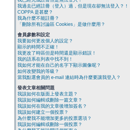
我過去已經註冊（登入）過，但是現在卻無法登入？！
COPPA 是甚麼？
我為什麼不能註冊？
「刪除所有討論區 Cookies」是做什麼用？
會員參數和設定
我要如何更改個人的設定？
顯示的時間不正確！
我更改了時區但是時間還是顯示錯誤！
我的語系在列表中找不到！
我如何才能在自己的名字下顯示圖像呢？
如何改變我的等級？
當我點選會員的 e-mail 連結時為什麼要讓我登入？
發表文章相關問題
我該如何在版面上發表主題？
我該如何編輯或刪除一篇文章？
我該如何在我的文章後增加簽名？
我該如何建立一個投票？
為什麼我不能增加更多的投票選項？
我該如何編輯或刪除一個投票？