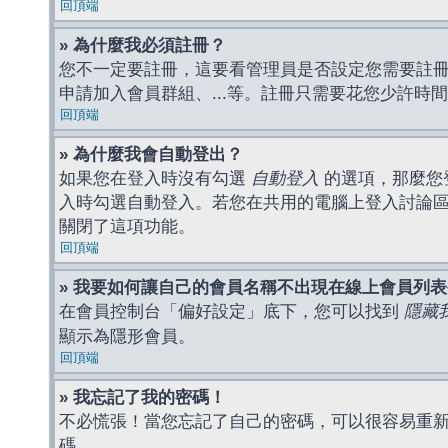
回頂端
» 為什麼我必須註冊？
您不一定要註冊，這要看管理員是否設定您需要註冊後
申請加入會員群組、...等。註冊只需要花您少許時
回頂端
» 為什麼我會自動登出？
如果您在登入時沒有勾選
自動登入
的選項，那麼您
入時勾選自動登入。若您在共用的電腦上登入討論
關閉了這項功能。
回頂端
» 我要如何讓自己的會員名稱不出現在線上會員列
在會員控制台「偏好設定」底下，您可以找到
隱藏
顯示為隱形會員。
回頂端
» 我忘記了我的密碼！
不必慌張！當您忘記了自己的密碼，可以很容易重
碼。