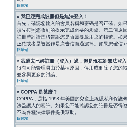
回頂端
» 我已經完成註冊但是無法登入！
首先，確認您輸入的會員名稱和密碼是否正確。如果是
須先按照您收到的提示完成必要的步驟。第二個原
註冊時討論區將告訴您是否需要啟用您的帳號。如果您收到
正確或者是被當作是廣告信而過濾掉。如果您確信 e-
回頂端
» 我過去已經註冊（登入）過，但是現在卻無法登
很有可能管理員由於某種原因，停用或刪除了您的
並參與更多的討論。
回頂端
» COPPA 是甚麼？
COPPA，是指 1998 年美國的兒童上線隱私和
法監護人的容許。如果您不能確認您的註冊是否得遵守
不為各種法律事件提供幫助。
回頂端