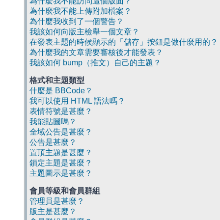
為什麼我不能訪問這個版面？
為什麼我不能上傳附加檔案？
為什麼我收到了一個警告？
我該如何向版主檢舉一個文章？
在發表主題的時候顯示的「儲存」按鈕是做什麼用的？
為什麼我的文章需要審核後才能發表？
我該如何 bump（推文）自己的主題？
格式和主題類型
什麼是 BBCode？
我可以使用 HTML 語法嗎？
表情符號是甚麼？
我能貼圖嗎？
全域公告是甚麼？
公告是甚麼？
置頂主題是甚麼？
鎖定主題是甚麼？
主題圖示是甚麼？
會員等級和會員群組
管理員是甚麼？
版主是甚麼？