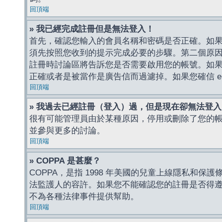
回頂端
» 我已經完成註冊但是無法登入！
首先，確認您輸入的會員名稱和密碼是否正確。如果是
須先按照您收到的提示完成必要的步驟。第二個原
註冊時討論區將告訴您是否需要啟用您的帳號。如果您收到
正確或者是被當作是廣告信而過濾掉。如果您確信 e-
回頂端
» 我過去已經註冊（登入）過，但是現在卻無法登
很有可能管理員由於某種原因，停用或刪除了您的
並參與更多的討論。
回頂端
» COPPA 是甚麼？
COPPA，是指 1998 年美國的兒童上線隱私和
法監護人的容許。如果您不能確認您的註冊是否得遵守
不為各種法律事件提供幫助。
回頂端