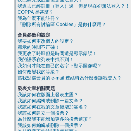
我過去已經註冊（登入）過，但是現在卻無法登入？！
COPPA 是甚麼？
我為什麼不能註冊？
「刪除所有討論區 Cookies」是做什麼用？
會員參數和設定
我要如何更改個人的設定？
顯示的時間不正確！
我更改了時區但是時間還是顯示錯誤！
我的語系在列表中找不到！
我如何才能在自己的名字下顯示圖像呢？
如何改變我的等級？
當我點選會員的 e-mail 連結時為什麼要讓我登入？
發表文章相關問題
我該如何在版面上發表主題？
我該如何編輯或刪除一篇文章？
我該如何在我的文章後增加簽名？
我該如何建立一個投票？
為什麼我不能增加更多的投票選項？
我該如何編輯或刪除一個投票？