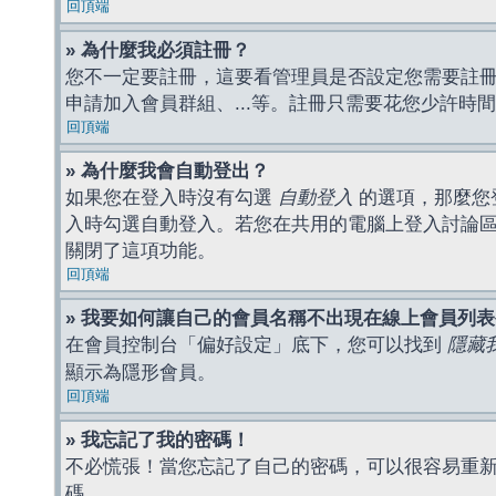
回頂端
» 為什麼我必須註冊？
您不一定要註冊，這要看管理員是否設定您需要註冊後
申請加入會員群組、...等。註冊只需要花您少許時
回頂端
» 為什麼我會自動登出？
如果您在登入時沒有勾選
自動登入
的選項，那麼您
入時勾選自動登入。若您在共用的電腦上登入討論
關閉了這項功能。
回頂端
» 我要如何讓自己的會員名稱不出現在線上會員列
在會員控制台「偏好設定」底下，您可以找到
隱藏
顯示為隱形會員。
回頂端
» 我忘記了我的密碼！
不必慌張！當您忘記了自己的密碼，可以很容易重
碼。