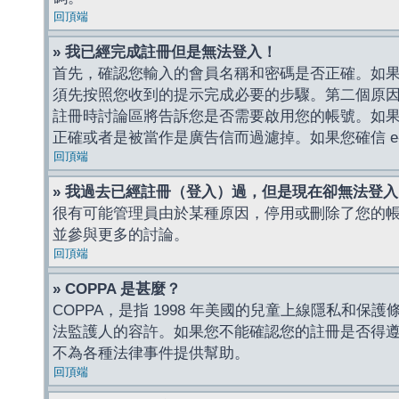
回頂端
» 我已經完成註冊但是無法登入！
首先，確認您輸入的會員名稱和密碼是否正確。如果是
須先按照您收到的提示完成必要的步驟。第二個原
註冊時討論區將告訴您是否需要啟用您的帳號。如果您收到
正確或者是被當作是廣告信而過濾掉。如果您確信 e-
回頂端
» 我過去已經註冊（登入）過，但是現在卻無法登
很有可能管理員由於某種原因，停用或刪除了您的
並參與更多的討論。
回頂端
» COPPA 是甚麼？
COPPA，是指 1998 年美國的兒童上線隱私和
法監護人的容許。如果您不能確認您的註冊是否得遵守
不為各種法律事件提供幫助。
回頂端