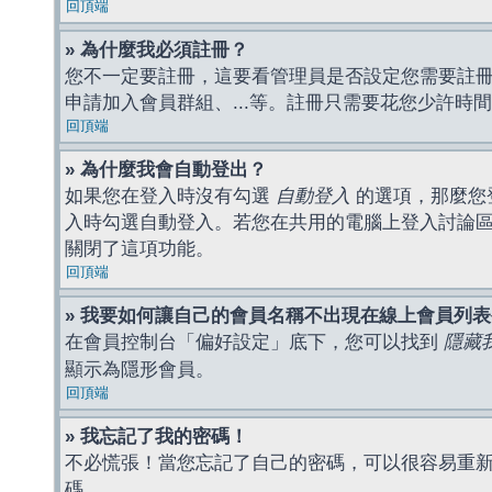
回頂端
» 為什麼我必須註冊？
您不一定要註冊，這要看管理員是否設定您需要註冊後
申請加入會員群組、...等。註冊只需要花您少許時
回頂端
» 為什麼我會自動登出？
如果您在登入時沒有勾選
自動登入
的選項，那麼您
入時勾選自動登入。若您在共用的電腦上登入討論
關閉了這項功能。
回頂端
» 我要如何讓自己的會員名稱不出現在線上會員列
在會員控制台「偏好設定」底下，您可以找到
隱藏
顯示為隱形會員。
回頂端
» 我忘記了我的密碼！
不必慌張！當您忘記了自己的密碼，可以很容易重
碼。