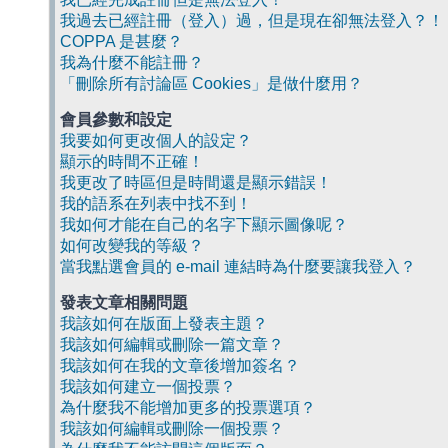
我過去已經註冊（登入）過，但是現在卻無法登入？！
COPPA 是甚麼？
我為什麼不能註冊？
「刪除所有討論區 Cookies」是做什麼用？
會員參數和設定
我要如何更改個人的設定？
顯示的時間不正確！
我更改了時區但是時間還是顯示錯誤！
我的語系在列表中找不到！
我如何才能在自己的名字下顯示圖像呢？
如何改變我的等級？
當我點選會員的 e-mail 連結時為什麼要讓我登入？
發表文章相關問題
我該如何在版面上發表主題？
我該如何編輯或刪除一篇文章？
我該如何在我的文章後增加簽名？
我該如何建立一個投票？
為什麼我不能增加更多的投票選項？
我該如何編輯或刪除一個投票？