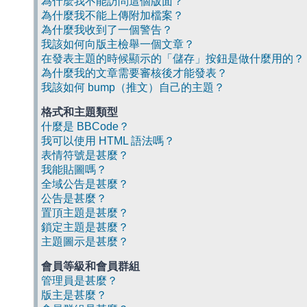
為什麼我不能訪問這個版面？
為什麼我不能上傳附加檔案？
為什麼我收到了一個警告？
我該如何向版主檢舉一個文章？
在發表主題的時候顯示的「儲存」按鈕是做什麼用的？
為什麼我的文章需要審核後才能發表？
我該如何 bump（推文）自己的主題？
格式和主題類型
什麼是 BBCode？
我可以使用 HTML 語法嗎？
表情符號是甚麼？
我能貼圖嗎？
全域公告是甚麼？
公告是甚麼？
置頂主題是甚麼？
鎖定主題是甚麼？
主題圖示是甚麼？
會員等級和會員群組
管理員是甚麼？
版主是甚麼？