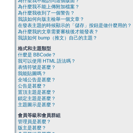
為什麼我不能訪問這個版面？
為什麼我不能上傳附加檔案？
為什麼我收到了一個警告？
我該如何向版主檢舉一個文章？
在發表主題的時候顯示的「儲存」按鈕是做什麼用的？
為什麼我的文章需要審核後才能發表？
我該如何 bump（推文）自己的主題？
格式和主題類型
什麼是 BBCode？
我可以使用 HTML 語法嗎？
表情符號是甚麼？
我能貼圖嗎？
全域公告是甚麼？
公告是甚麼？
置頂主題是甚麼？
鎖定主題是甚麼？
主題圖示是甚麼？
會員等級和會員群組
管理員是甚麼？
版主是甚麼？