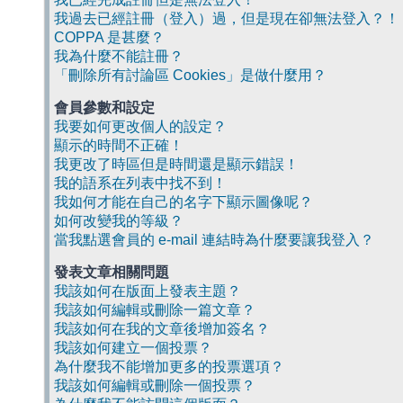
我過去已經註冊（登入）過，但是現在卻無法登入？！
COPPA 是甚麼？
我為什麼不能註冊？
「刪除所有討論區 Cookies」是做什麼用？
會員參數和設定
我要如何更改個人的設定？
顯示的時間不正確！
我更改了時區但是時間還是顯示錯誤！
我的語系在列表中找不到！
我如何才能在自己的名字下顯示圖像呢？
如何改變我的等級？
當我點選會員的 e-mail 連結時為什麼要讓我登入？
發表文章相關問題
我該如何在版面上發表主題？
我該如何編輯或刪除一篇文章？
我該如何在我的文章後增加簽名？
我該如何建立一個投票？
為什麼我不能增加更多的投票選項？
我該如何編輯或刪除一個投票？