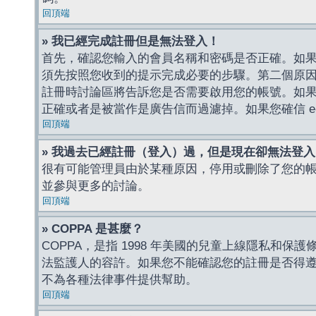
回頂端
» 我已經完成註冊但是無法登入！
首先，確認您輸入的會員名稱和密碼是否正確。如果是
須先按照您收到的提示完成必要的步驟。第二個原
註冊時討論區將告訴您是否需要啟用您的帳號。如果您收到
正確或者是被當作是廣告信而過濾掉。如果您確信 e-
回頂端
» 我過去已經註冊（登入）過，但是現在卻無法登
很有可能管理員由於某種原因，停用或刪除了您的
並參與更多的討論。
回頂端
» COPPA 是甚麼？
COPPA，是指 1998 年美國的兒童上線隱私和
法監護人的容許。如果您不能確認您的註冊是否得遵守
不為各種法律事件提供幫助。
回頂端