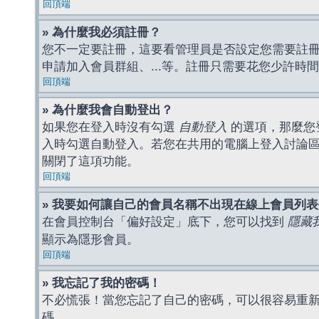
回頂端
» 為什麼我必須註冊？
您不一定要註冊，這要看管理員是否設定您需要註冊後
申請加入會員群組、...等。註冊只需要花您少許時
回頂端
» 為什麼我會自動登出？
如果您在登入時沒有勾選
自動登入
的選項，那麼您
入時勾選自動登入。若您在共用的電腦上登入討論
關閉了這項功能。
回頂端
» 我要如何讓自己的會員名稱不出現在線上會員列
在會員控制台「偏好設定」底下，您可以找到
隱藏
顯示為隱形會員。
回頂端
» 我忘記了我的密碼！
不必慌張！當您忘記了自己的密碼，可以很容易重
碼。