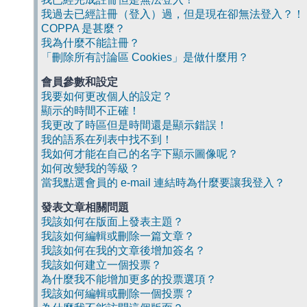
我過去已經註冊（登入）過，但是現在卻無法登入？！
COPPA 是甚麼？
我為什麼不能註冊？
「刪除所有討論區 Cookies」是做什麼用？
會員參數和設定
我要如何更改個人的設定？
顯示的時間不正確！
我更改了時區但是時間還是顯示錯誤！
我的語系在列表中找不到！
我如何才能在自己的名字下顯示圖像呢？
如何改變我的等級？
當我點選會員的 e-mail 連結時為什麼要讓我登入？
發表文章相關問題
我該如何在版面上發表主題？
我該如何編輯或刪除一篇文章？
我該如何在我的文章後增加簽名？
我該如何建立一個投票？
為什麼我不能增加更多的投票選項？
我該如何編輯或刪除一個投票？