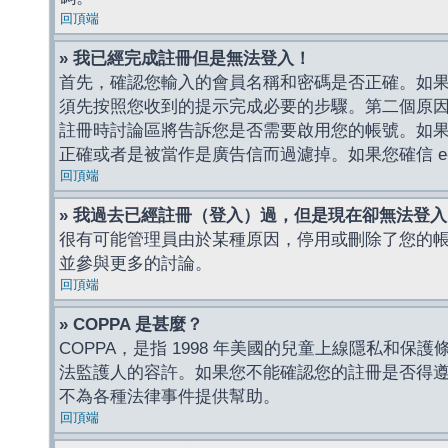
回頂端
» 我已經完成註冊但是無法登入！
首先，確認您輸入的會員名稱和密碼是否正確。如果是
須先按照您收到的提示完成必要的步驟。第二個原
註冊時討論區將告訴您是否需要啟用您的帳號。如果您收到
正確或者是被當作是廣告信而過濾掉。如果您確信 e-
回頂端
» 我過去已經註冊（登入）過，但是現在卻無法登
很有可能管理員由於某種原因，停用或刪除了您的
並參與更多的討論。
回頂端
» COPPA 是甚麼？
COPPA，是指 1998 年美國的兒童上線隱私和
法監護人的容許。如果您不能確認您的註冊是否得遵守
不為各種法律事件提供幫助。
回頂端