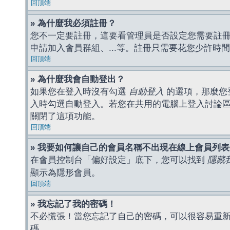
回頂端
» 為什麼我必須註冊？
您不一定要註冊，這要看管理員是否設定您需要註冊後
申請加入會員群組、...等。註冊只需要花您少許時
回頂端
» 為什麼我會自動登出？
如果您在登入時沒有勾選
自動登入
的選項，那麼您
入時勾選自動登入。若您在共用的電腦上登入討論
關閉了這項功能。
回頂端
» 我要如何讓自己的會員名稱不出現在線上會員列
在會員控制台「偏好設定」底下，您可以找到
隱藏
顯示為隱形會員。
回頂端
» 我忘記了我的密碼！
不必慌張！當您忘記了自己的密碼，可以很容易重
碼。