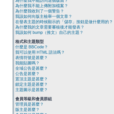
為什麼我不能訪問這個版面？
為什麼我不能上傳附加檔案？
為什麼我收到了一個警告？
我該如何向版主檢舉一個文章？
在發表主題的時候顯示的「儲存」按鈕是做什麼用的？
為什麼我的文章需要審核後才能發表？
我該如何 bump（推文）自己的主題？
格式和主題類型
什麼是 BBCode？
我可以使用 HTML 語法嗎？
表情符號是甚麼？
我能貼圖嗎？
全域公告是甚麼？
公告是甚麼？
置頂主題是甚麼？
鎖定主題是甚麼？
主題圖示是甚麼？
會員等級和會員群組
管理員是甚麼？
版主是甚麼？