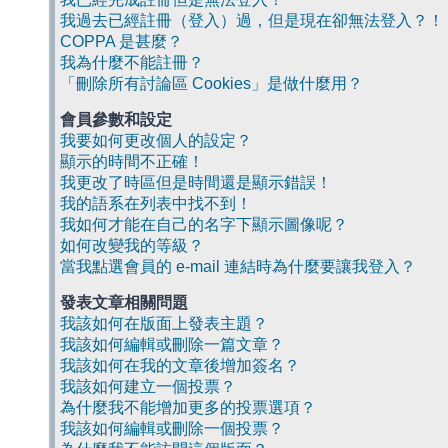
我過去已經註冊（登入）過，但是現在卻無法登入？！
COPPA 是甚麼？
我為什麼不能註冊？
「刪除所有討論區 Cookies」是做什麼用？
會員參數和設定
我要如何更改個人的設定？
顯示的時間不正確！
我更改了時區但是時間還是顯示錯誤！
我的語系在列表中找不到！
我如何才能在自己的名字下顯示圖像呢？
如何改變我的等級？
當我點選會員的 e-mail 連結時為什麼要讓我登入？
發表文章相關問題
我該如何在版面上發表主題？
我該如何編輯或刪除一篇文章？
我該如何在我的文章後增加簽名？
我該如何建立一個投票？
為什麼我不能增加更多的投票選項？
我該如何編輯或刪除一個投票？