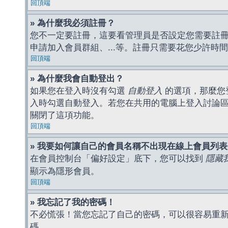
回頂端
» 為什麼我必須註冊？
您不一定要註冊，這要看管理員是否設定您需要註冊後
申請加入會員群組、...等。註冊只需要花您少許時
回頂端
» 為什麼我會自動登出？
如果您在登入時沒有勾選
自動登入
的選項，那麼您
入時勾選自動登入。若您在共用的電腦上登入討論
關閉了這項功能。
回頂端
» 我要如何讓自己的會員名稱不出現在線上會員列
在會員控制台「偏好設定」底下，您可以找到
隱藏
顯示為隱形會員。
回頂端
» 我忘記了我的密碼！
不必慌張！當您忘記了自己的密碼，可以很容易重
碼。