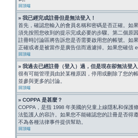
回頂端
» 我已經完成註冊但是無法登入！
首先，確認您輸入的會員名稱和密碼是否正確。如果是
須先按照您收到的提示完成必要的步驟。第二個原
註冊時討論區將告訴您是否需要啟用您的帳號。如果您收到
正確或者是被當作是廣告信而過濾掉。如果您確信 e-
回頂端
» 我過去已經註冊（登入）過，但是現在卻無法登
很有可能管理員由於某種原因，停用或刪除了您的
並參與更多的討論。
回頂端
» COPPA 是甚麼？
COPPA，是指 1998 年美國的兒童上線隱私和
法監護人的容許。如果您不能確認您的註冊是否得遵守
不為各種法律事件提供幫助。
回頂端