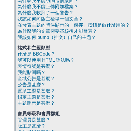
為什麼我不能訪問這個版面？
為什麼我不能上傳附加檔案？
為什麼我收到了一個警告？
我該如何向版主檢舉一個文章？
在發表主題的時候顯示的「儲存」按鈕是做什麼用的？
為什麼我的文章需要審核後才能發表？
我該如何 bump（推文）自己的主題？
格式和主題類型
什麼是 BBCode？
我可以使用 HTML 語法嗎？
表情符號是甚麼？
我能貼圖嗎？
全域公告是甚麼？
公告是甚麼？
置頂主題是甚麼？
鎖定主題是甚麼？
主題圖示是甚麼？
會員等級和會員群組
管理員是甚麼？
版主是甚麼？