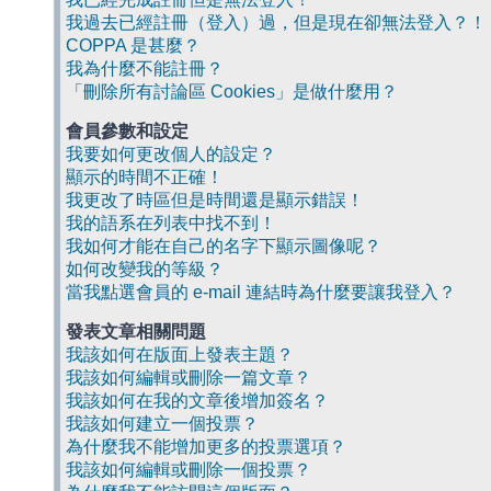
我過去已經註冊（登入）過，但是現在卻無法登入？！
COPPA 是甚麼？
我為什麼不能註冊？
「刪除所有討論區 Cookies」是做什麼用？
會員參數和設定
我要如何更改個人的設定？
顯示的時間不正確！
我更改了時區但是時間還是顯示錯誤！
我的語系在列表中找不到！
我如何才能在自己的名字下顯示圖像呢？
如何改變我的等級？
當我點選會員的 e-mail 連結時為什麼要讓我登入？
發表文章相關問題
我該如何在版面上發表主題？
我該如何編輯或刪除一篇文章？
我該如何在我的文章後增加簽名？
我該如何建立一個投票？
為什麼我不能增加更多的投票選項？
我該如何編輯或刪除一個投票？