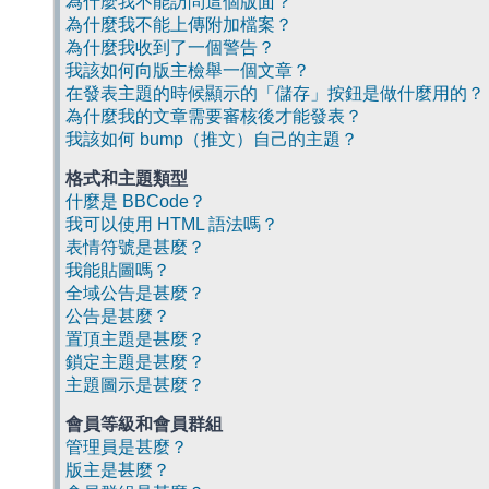
為什麼我不能訪問這個版面？
為什麼我不能上傳附加檔案？
為什麼我收到了一個警告？
我該如何向版主檢舉一個文章？
在發表主題的時候顯示的「儲存」按鈕是做什麼用的？
為什麼我的文章需要審核後才能發表？
我該如何 bump（推文）自己的主題？
格式和主題類型
什麼是 BBCode？
我可以使用 HTML 語法嗎？
表情符號是甚麼？
我能貼圖嗎？
全域公告是甚麼？
公告是甚麼？
置頂主題是甚麼？
鎖定主題是甚麼？
主題圖示是甚麼？
會員等級和會員群組
管理員是甚麼？
版主是甚麼？