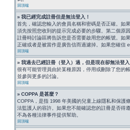
回頂端
» 我已經完成註冊但是無法登入！
首先，確認您輸入的會員名稱和密碼是否正確。如果是
須先按照您收到的提示完成必要的步驟。第二個原
註冊時討論區將告訴您是否需要啟用您的帳號。如果您收到
正確或者是被當作是廣告信而過濾掉。如果您確信 e-
回頂端
» 我過去已經註冊（登入）過，但是現在卻無法登
很有可能管理員由於某種原因，停用或刪除了您的
並參與更多的討論。
回頂端
» COPPA 是甚麼？
COPPA，是指 1998 年美國的兒童上線隱私和
法監護人的容許。如果您不能確認您的註冊是否得遵守
不為各種法律事件提供幫助。
回頂端