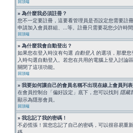
回頂端
» 為什麼我必須註冊？
您不一定要註冊，這要看管理員是否設定您需要註冊後
申請加入會員群組、...等。註冊只需要花您少許時
回頂端
» 為什麼我會自動登出？
如果您在登入時沒有勾選
自動登入
的選項，那麼您
入時勾選自動登入。若您在共用的電腦上登入討論
關閉了這項功能。
回頂端
» 我要如何讓自己的會員名稱不出現在線上會員列
在會員控制台「偏好設定」底下，您可以找到
隱藏
顯示為隱形會員。
回頂端
» 我忘記了我的密碼！
不必慌張！當您忘記了自己的密碼，可以很容易重
碼。