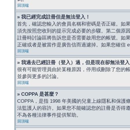
回頂端
» 我已經完成註冊但是無法登入！
首先，確認您輸入的會員名稱和密碼是否正確。如果是
須先按照您收到的提示完成必要的步驟。第二個原
註冊時討論區將告訴您是否需要啟用您的帳號。如果您收到
正確或者是被當作是廣告信而過濾掉。如果您確信 e-
回頂端
» 我過去已經註冊（登入）過，但是現在卻無法登
很有可能管理員由於某種原因，停用或刪除了您的
並參與更多的討論。
回頂端
» COPPA 是甚麼？
COPPA，是指 1998 年美國的兒童上線隱私和
法監護人的容許。如果您不能確認您的註冊是否得遵守
不為各種法律事件提供幫助。
回頂端