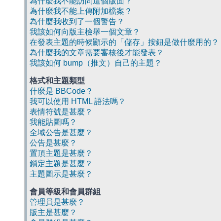
為什麼我不能訪問這個版面？
為什麼我不能上傳附加檔案？
為什麼我收到了一個警告？
我該如何向版主檢舉一個文章？
在發表主題的時候顯示的「儲存」按鈕是做什麼用的？
為什麼我的文章需要審核後才能發表？
我該如何 bump（推文）自己的主題？
格式和主題類型
什麼是 BBCode？
我可以使用 HTML 語法嗎？
表情符號是甚麼？
我能貼圖嗎？
全域公告是甚麼？
公告是甚麼？
置頂主題是甚麼？
鎖定主題是甚麼？
主題圖示是甚麼？
會員等級和會員群組
管理員是甚麼？
版主是甚麼？