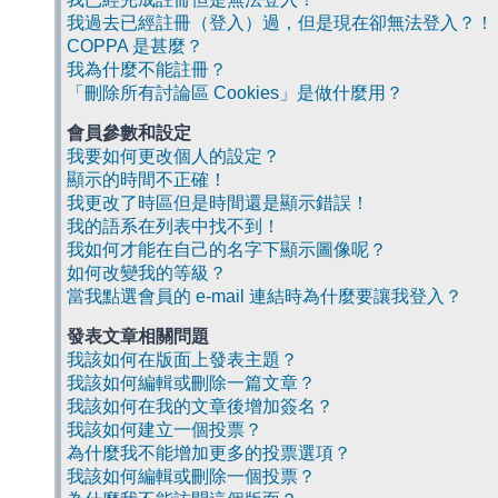
我過去已經註冊（登入）過，但是現在卻無法登入？！
COPPA 是甚麼？
我為什麼不能註冊？
「刪除所有討論區 Cookies」是做什麼用？
會員參數和設定
我要如何更改個人的設定？
顯示的時間不正確！
我更改了時區但是時間還是顯示錯誤！
我的語系在列表中找不到！
我如何才能在自己的名字下顯示圖像呢？
如何改變我的等級？
當我點選會員的 e-mail 連結時為什麼要讓我登入？
發表文章相關問題
我該如何在版面上發表主題？
我該如何編輯或刪除一篇文章？
我該如何在我的文章後增加簽名？
我該如何建立一個投票？
為什麼我不能增加更多的投票選項？
我該如何編輯或刪除一個投票？