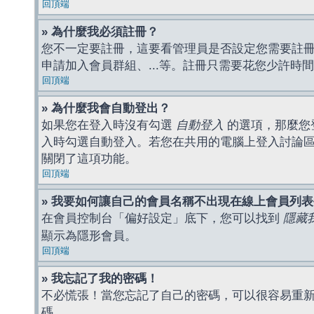
回頂端
» 為什麼我必須註冊？
您不一定要註冊，這要看管理員是否設定您需要註冊後
申請加入會員群組、...等。註冊只需要花您少許時
回頂端
» 為什麼我會自動登出？
如果您在登入時沒有勾選
自動登入
的選項，那麼您
入時勾選自動登入。若您在共用的電腦上登入討論
關閉了這項功能。
回頂端
» 我要如何讓自己的會員名稱不出現在線上會員列
在會員控制台「偏好設定」底下，您可以找到
隱藏
顯示為隱形會員。
回頂端
» 我忘記了我的密碼！
不必慌張！當您忘記了自己的密碼，可以很容易重
碼。