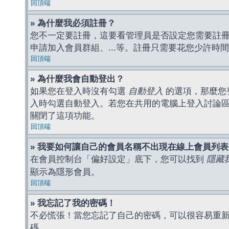
回頂端
» 為什麼我必須註冊？
您不一定要註冊，這要看管理員是否設定您需要註冊後
申請加入會員群組、...等。註冊只需要花您少許時
回頂端
» 為什麼我會自動登出？
如果您在登入時沒有勾選
自動登入
的選項，那麼您
入時勾選自動登入。若您在共用的電腦上登入討論
關閉了這項功能。
回頂端
» 我要如何讓自己的會員名稱不出現在線上會員列
在會員控制台「偏好設定」底下，您可以找到
隱藏
顯示為隱形會員。
回頂端
» 我忘記了我的密碼！
不必慌張！當您忘記了自己的密碼，可以很容易重
碼。