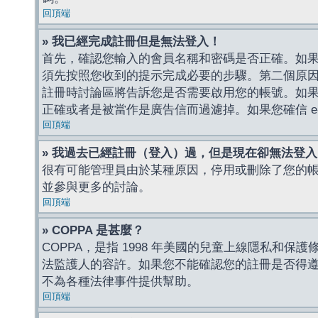
回頂端
» 我已經完成註冊但是無法登入！
首先，確認您輸入的會員名稱和密碼是否正確。如果是
須先按照您收到的提示完成必要的步驟。第二個原
註冊時討論區將告訴您是否需要啟用您的帳號。如果您收到
正確或者是被當作是廣告信而過濾掉。如果您確信 e-
回頂端
» 我過去已經註冊（登入）過，但是現在卻無法登
很有可能管理員由於某種原因，停用或刪除了您的
並參與更多的討論。
回頂端
» COPPA 是甚麼？
COPPA，是指 1998 年美國的兒童上線隱私和
法監護人的容許。如果您不能確認您的註冊是否得遵守
不為各種法律事件提供幫助。
回頂端