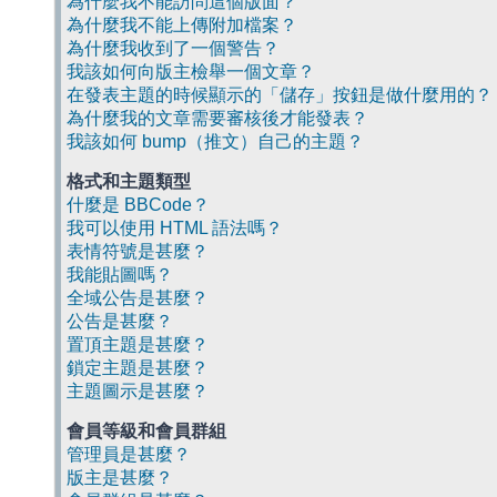
為什麼我不能訪問這個版面？
為什麼我不能上傳附加檔案？
為什麼我收到了一個警告？
我該如何向版主檢舉一個文章？
在發表主題的時候顯示的「儲存」按鈕是做什麼用的？
為什麼我的文章需要審核後才能發表？
我該如何 bump（推文）自己的主題？
格式和主題類型
什麼是 BBCode？
我可以使用 HTML 語法嗎？
表情符號是甚麼？
我能貼圖嗎？
全域公告是甚麼？
公告是甚麼？
置頂主題是甚麼？
鎖定主題是甚麼？
主題圖示是甚麼？
會員等級和會員群組
管理員是甚麼？
版主是甚麼？