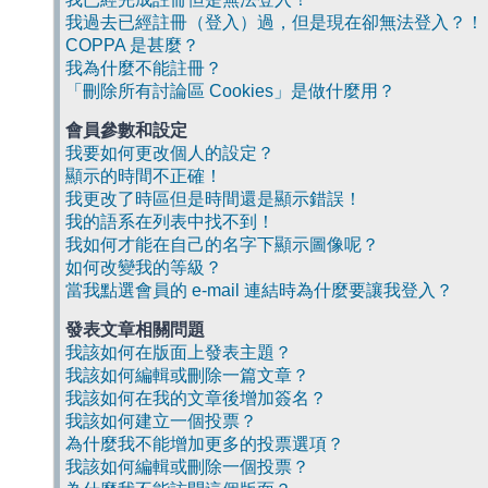
我過去已經註冊（登入）過，但是現在卻無法登入？！
COPPA 是甚麼？
我為什麼不能註冊？
「刪除所有討論區 Cookies」是做什麼用？
會員參數和設定
我要如何更改個人的設定？
顯示的時間不正確！
我更改了時區但是時間還是顯示錯誤！
我的語系在列表中找不到！
我如何才能在自己的名字下顯示圖像呢？
如何改變我的等級？
當我點選會員的 e-mail 連結時為什麼要讓我登入？
發表文章相關問題
我該如何在版面上發表主題？
我該如何編輯或刪除一篇文章？
我該如何在我的文章後增加簽名？
我該如何建立一個投票？
為什麼我不能增加更多的投票選項？
我該如何編輯或刪除一個投票？