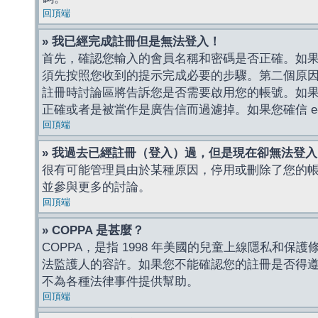
回頂端
» 我已經完成註冊但是無法登入！
首先，確認您輸入的會員名稱和密碼是否正確。如果是
須先按照您收到的提示完成必要的步驟。第二個原
註冊時討論區將告訴您是否需要啟用您的帳號。如果您收到
正確或者是被當作是廣告信而過濾掉。如果您確信 e-
回頂端
» 我過去已經註冊（登入）過，但是現在卻無法登
很有可能管理員由於某種原因，停用或刪除了您的
並參與更多的討論。
回頂端
» COPPA 是甚麼？
COPPA，是指 1998 年美國的兒童上線隱私和
法監護人的容許。如果您不能確認您的註冊是否得遵守
不為各種法律事件提供幫助。
回頂端