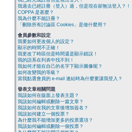
我過去已經註冊（登入）過，但是現在卻無法登入？！
COPPA 是甚麼？
我為什麼不能註冊？
「刪除所有討論區 Cookies」是做什麼用？
會員參數和設定
我要如何更改個人的設定？
顯示的時間不正確！
我更改了時區但是時間還是顯示錯誤！
我的語系在列表中找不到！
我如何才能在自己的名字下顯示圖像呢？
如何改變我的等級？
當我點選會員的 e-mail 連結時為什麼要讓我登入？
發表文章相關問題
我該如何在版面上發表主題？
我該如何編輯或刪除一篇文章？
我該如何在我的文章後增加簽名？
我該如何建立一個投票？
為什麼我不能增加更多的投票選項？
我該如何編輯或刪除一個投票？