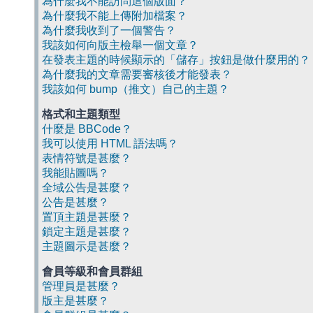
為什麼我不能訪問這個版面？
為什麼我不能上傳附加檔案？
為什麼我收到了一個警告？
我該如何向版主檢舉一個文章？
在發表主題的時候顯示的「儲存」按鈕是做什麼用的？
為什麼我的文章需要審核後才能發表？
我該如何 bump（推文）自己的主題？
格式和主題類型
什麼是 BBCode？
我可以使用 HTML 語法嗎？
表情符號是甚麼？
我能貼圖嗎？
全域公告是甚麼？
公告是甚麼？
置頂主題是甚麼？
鎖定主題是甚麼？
主題圖示是甚麼？
會員等級和會員群組
管理員是甚麼？
版主是甚麼？