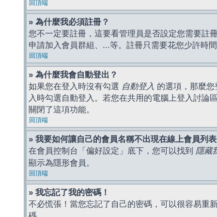
回頂端
» 為什麼我必須註冊？
您不一定要註冊，這要看管理員是否設定您需要註冊後
申請加入會員群組、...等。註冊只需要花您少許時
回頂端
» 為什麼我會自動登出？
如果您在登入時沒有勾選
自動登入
的選項，那麼您
入時勾選自動登入。若您在共用的電腦上登入討論
關閉了這項功能。
回頂端
» 我要如何讓自己的會員名稱不出現在線上會員列
在會員控制台「偏好設定」底下，您可以找到
隱藏
顯示為隱形會員。
回頂端
» 我忘記了我的密碼！
不必慌張！當您忘記了自己的密碼，可以很容易重
碼。