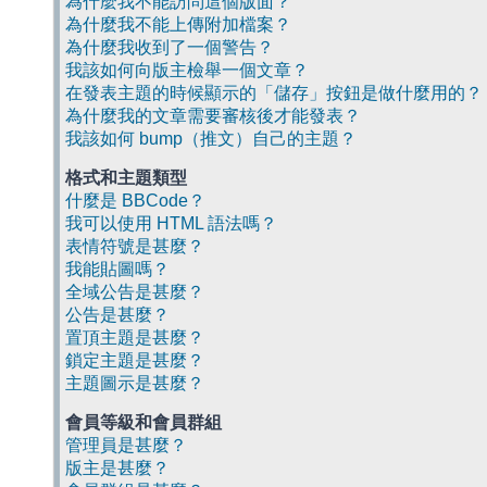
為什麼我不能訪問這個版面？
為什麼我不能上傳附加檔案？
為什麼我收到了一個警告？
我該如何向版主檢舉一個文章？
在發表主題的時候顯示的「儲存」按鈕是做什麼用的？
為什麼我的文章需要審核後才能發表？
我該如何 bump（推文）自己的主題？
格式和主題類型
什麼是 BBCode？
我可以使用 HTML 語法嗎？
表情符號是甚麼？
我能貼圖嗎？
全域公告是甚麼？
公告是甚麼？
置頂主題是甚麼？
鎖定主題是甚麼？
主題圖示是甚麼？
會員等級和會員群組
管理員是甚麼？
版主是甚麼？