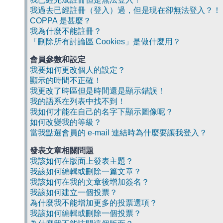
我過去已經註冊（登入）過，但是現在卻無法登入？！
COPPA 是甚麼？
我為什麼不能註冊？
「刪除所有討論區 Cookies」是做什麼用？
會員參數和設定
我要如何更改個人的設定？
顯示的時間不正確！
我更改了時區但是時間還是顯示錯誤！
我的語系在列表中找不到！
我如何才能在自己的名字下顯示圖像呢？
如何改變我的等級？
當我點選會員的 e-mail 連結時為什麼要讓我登入？
發表文章相關問題
我該如何在版面上發表主題？
我該如何編輯或刪除一篇文章？
我該如何在我的文章後增加簽名？
我該如何建立一個投票？
為什麼我不能增加更多的投票選項？
我該如何編輯或刪除一個投票？