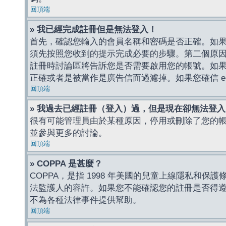
回頂端
» 我已經完成註冊但是無法登入！
首先，確認您輸入的會員名稱和密碼是否正確。如果是
須先按照您收到的提示完成必要的步驟。第二個原
註冊時討論區將告訴您是否需要啟用您的帳號。如果您收到
正確或者是被當作是廣告信而過濾掉。如果您確信 e-
回頂端
» 我過去已經註冊（登入）過，但是現在卻無法登
很有可能管理員由於某種原因，停用或刪除了您的
並參與更多的討論。
回頂端
» COPPA 是甚麼？
COPPA，是指 1998 年美國的兒童上線隱私和
法監護人的容許。如果您不能確認您的註冊是否得遵守
不為各種法律事件提供幫助。
回頂端