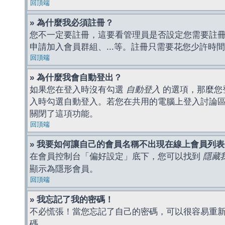
回頂端
» 為什麼我必須註冊？
您不一定要註冊，這要看管理員是否設定您需要註冊後
申請加入會員群組、...等。註冊只需要花您少許時
回頂端
» 為什麼我會自動登出？
如果您在登入時沒有勾選
自動登入
的選項，那麼您
入時勾選自動登入。若您在共用的電腦上登入討論
關閉了這項功能。
回頂端
» 我要如何讓自己的會員名稱不出現在線上會員列
在會員控制台「偏好設定」底下，您可以找到
隱藏
顯示為隱形會員。
回頂端
» 我忘記了我的密碼！
不必慌張！當您忘記了自己的密碼，可以很容易重
碼。