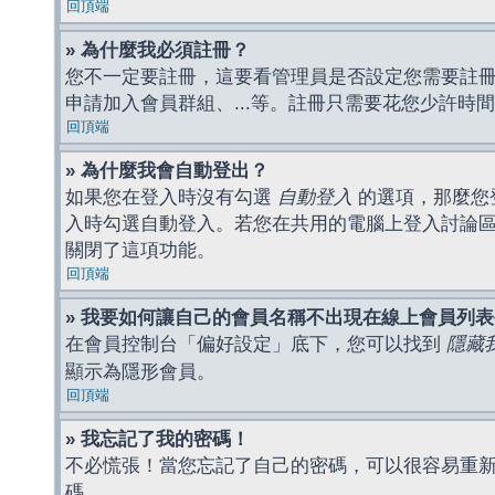
回頂端
» 為什麼我必須註冊？
您不一定要註冊，這要看管理員是否設定您需要註冊後
申請加入會員群組、...等。註冊只需要花您少許時
回頂端
» 為什麼我會自動登出？
如果您在登入時沒有勾選
自動登入
的選項，那麼您
入時勾選自動登入。若您在共用的電腦上登入討論
關閉了這項功能。
回頂端
» 我要如何讓自己的會員名稱不出現在線上會員列
在會員控制台「偏好設定」底下，您可以找到
隱藏
顯示為隱形會員。
回頂端
» 我忘記了我的密碼！
不必慌張！當您忘記了自己的密碼，可以很容易重
碼。