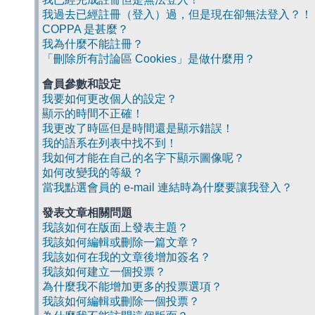
我過去已經註冊（登入）過，但是現在卻無法登入？！
COPPA 是甚麼？
我為什麼不能註冊？
「刪除所有討論區 Cookies」是做什麼用？
會員參數和設定
我要如何更改個人的設定？
顯示的時間不正確！
我更改了時區但是時間還是顯示錯誤！
我的語系在列表中找不到！
我如何才能在自己的名字下顯示圖像呢？
如何改變我的等級？
當我點選會員的 e-mail 連結時為什麼要讓我登入？
發表文章相關問題
我該如何在版面上發表主題？
我該如何編輯或刪除一篇文章？
我該如何在我的文章後增加簽名？
我該如何建立一個投票？
為什麼我不能增加更多的投票選項？
我該如何編輯或刪除一個投票？