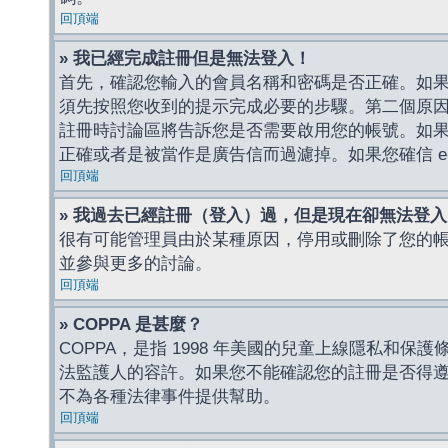
回頂端
» 我已經完成註冊但是無法登入！
首先，確認您輸入的會員名稱和密碼是否正確。如果是
須先按照您收到的提示完成必要的步驟。第二個原
註冊時討論區將告訴您是否需要啟用您的帳號。如果您收到
正確或者是被當作是廣告信而過濾掉。如果您確信 e-
回頂端
» 我過去已經註冊（登入）過，但是現在卻無法登
很有可能管理員由於某種原因，停用或刪除了您的
並參與更多的討論。
回頂端
» COPPA 是甚麼？
COPPA，是指 1998 年美國的兒童上線隱私和
法監護人的容許。如果您不能確認您的註冊是否得遵守
不為各種法律事件提供幫助。
回頂端