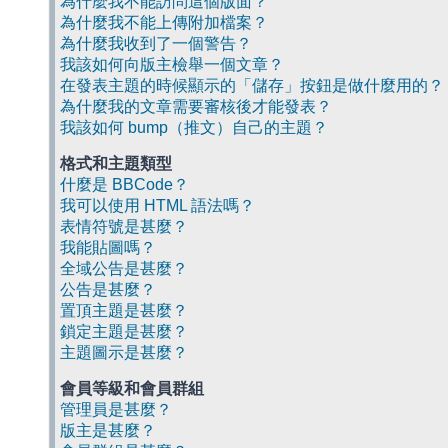
為什麼我不能訪問這個版面？
為什麼我不能上傳附加檔案？
為什麼我收到了一個警告？
我該如何向版主檢舉一個文章？
在發表主題的時候顯示的「儲存」按鈕是做什麼用的？
為什麼我的文章需要審核後才能發表？
我該如何 bump（推文）自己的主題？
格式和主題類型
什麼是 BBCode？
我可以使用 HTML 語法嗎？
表情符號是甚麼？
我能貼圖嗎？
全域公告是甚麼？
公告是甚麼？
置頂主題是甚麼？
鎖定主題是甚麼？
主題圖示是甚麼？
會員等級和會員群組
管理員是甚麼？
版主是甚麼？