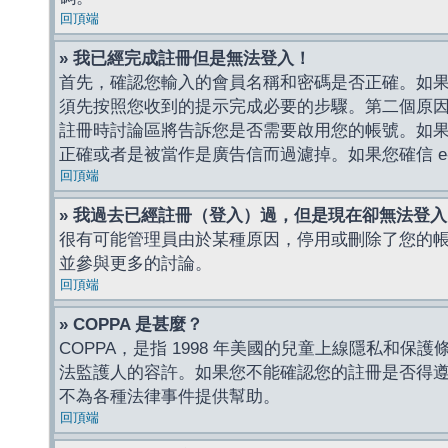
回頂端
» 我已經完成註冊但是無法登入！
首先，確認您輸入的會員名稱和密碼是否正確。如果是
須先按照您收到的提示完成必要的步驟。第二個原
註冊時討論區將告訴您是否需要啟用您的帳號。如果您收到
正確或者是被當作是廣告信而過濾掉。如果您確信 e-
回頂端
» 我過去已經註冊（登入）過，但是現在卻無法登
很有可能管理員由於某種原因，停用或刪除了您的
並參與更多的討論。
回頂端
» COPPA 是甚麼？
COPPA，是指 1998 年美國的兒童上線隱私和
法監護人的容許。如果您不能確認您的註冊是否得遵守
不為各種法律事件提供幫助。
回頂端