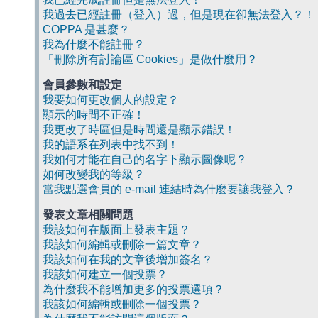
我過去已經註冊（登入）過，但是現在卻無法登入？！
COPPA 是甚麼？
我為什麼不能註冊？
「刪除所有討論區 Cookies」是做什麼用？
會員參數和設定
我要如何更改個人的設定？
顯示的時間不正確！
我更改了時區但是時間還是顯示錯誤！
我的語系在列表中找不到！
我如何才能在自己的名字下顯示圖像呢？
如何改變我的等級？
當我點選會員的 e-mail 連結時為什麼要讓我登入？
發表文章相關問題
我該如何在版面上發表主題？
我該如何編輯或刪除一篇文章？
我該如何在我的文章後增加簽名？
我該如何建立一個投票？
為什麼我不能增加更多的投票選項？
我該如何編輯或刪除一個投票？