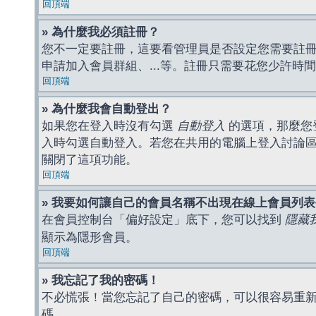
回頂端
» 為什麼我必須註冊？
您不一定要註冊，這要看管理員是否設定您需要註冊後
申請加入會員群組、...等。註冊只需要花您少許時
回頂端
» 為什麼我會自動登出？
如果您在登入時沒有勾選
自動登入
的選項，那麼您
入時勾選自動登入。若您在共用的電腦上登入討論
關閉了這項功能。
回頂端
» 我要如何讓自己的會員名稱不出現在線上會員列
在會員控制台「偏好設定」底下，您可以找到
隱藏
顯示為隱形會員。
回頂端
» 我忘記了我的密碼！
不必慌張！當您忘記了自己的密碼，可以很容易重
碼。