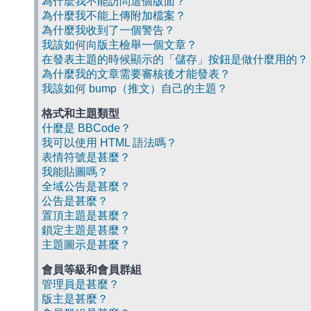
為什麼我不能訪問這個版面？
為什麼我不能上傳附加檔案？
為什麼我收到了一個警告？
我該如何向版主檢舉一個文章？
在發表主題的時候顯示的「儲存」按鈕是做什麼用的？
為什麼我的文章需要審核後才能發表？
我該如何 bump（推文）自己的主題？
格式和主題類型
什麼是 BBCode？
我可以使用 HTML 語法嗎？
表情符號是甚麼？
我能貼圖嗎？
全域公告是甚麼？
公告是甚麼？
置頂主題是甚麼？
鎖定主題是甚麼？
主題圖示是甚麼？
會員等級和會員群組
管理員是甚麼？
版主是甚麼？