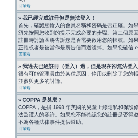
回頂端
» 我已經完成註冊但是無法登入！
首先，確認您輸入的會員名稱和密碼是否正確。如果是
須先按照您收到的提示完成必要的步驟。第二個原
註冊時討論區將告訴您是否需要啟用您的帳號。如果您收到
正確或者是被當作是廣告信而過濾掉。如果您確信 e-
回頂端
» 我過去已經註冊（登入）過，但是現在卻無法登
很有可能管理員由於某種原因，停用或刪除了您的
並參與更多的討論。
回頂端
» COPPA 是甚麼？
COPPA，是指 1998 年美國的兒童上線隱私和
法監護人的容許。如果您不能確認您的註冊是否得遵守
不為各種法律事件提供幫助。
回頂端