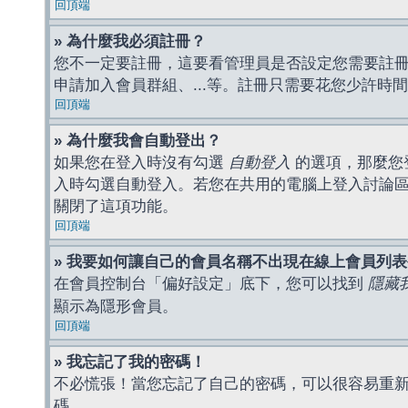
回頂端
» 為什麼我必須註冊？
您不一定要註冊，這要看管理員是否設定您需要註冊後
申請加入會員群組、...等。註冊只需要花您少許時
回頂端
» 為什麼我會自動登出？
如果您在登入時沒有勾選
自動登入
的選項，那麼您
入時勾選自動登入。若您在共用的電腦上登入討論
關閉了這項功能。
回頂端
» 我要如何讓自己的會員名稱不出現在線上會員列
在會員控制台「偏好設定」底下，您可以找到
隱藏
顯示為隱形會員。
回頂端
» 我忘記了我的密碼！
不必慌張！當您忘記了自己的密碼，可以很容易重
碼。