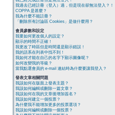
我過去已經註冊（登入）過，但是現在卻無法登入？！
COPPA 是甚麼？
我為什麼不能註冊？
「刪除所有討論區 Cookies」是做什麼用？
會員參數和設定
我要如何更改個人的設定？
顯示的時間不正確！
我更改了時區但是時間還是顯示錯誤！
我的語系在列表中找不到！
我如何才能在自己的名字下顯示圖像呢？
如何改變我的等級？
當我點選會員的 e-mail 連結時為什麼要讓我登入？
發表文章相關問題
我該如何在版面上發表主題？
我該如何編輯或刪除一篇文章？
我該如何在我的文章後增加簽名？
我該如何建立一個投票？
為什麼我不能增加更多的投票選項？
我該如何編輯或刪除一個投票？