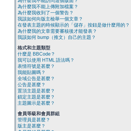
為什麼我不能訪問這個版面？
為什麼我不能上傳附加檔案？
為什麼我收到了一個警告？
我該如何向版主檢舉一個文章？
在發表主題的時候顯示的「儲存」按鈕是做什麼用的？
為什麼我的文章需要審核後才能發表？
我該如何 bump（推文）自己的主題？
格式和主題類型
什麼是 BBCode？
我可以使用 HTML 語法嗎？
表情符號是甚麼？
我能貼圖嗎？
全域公告是甚麼？
公告是甚麼？
置頂主題是甚麼？
鎖定主題是甚麼？
主題圖示是甚麼？
會員等級和會員群組
管理員是甚麼？
版主是甚麼？