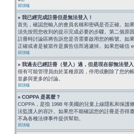
回頂端
» 我已經完成註冊但是無法登入！
首先，確認您輸入的會員名稱和密碼是否正確。如果是
須先按照您收到的提示完成必要的步驟。第二個原
註冊時討論區將告訴您是否需要啟用您的帳號。如果您收到
正確或者是被當作是廣告信而過濾掉。如果您確信 e-
回頂端
» 我過去已經註冊（登入）過，但是現在卻無法登
很有可能管理員由於某種原因，停用或刪除了您的
並參與更多的討論。
回頂端
» COPPA 是甚麼？
COPPA，是指 1998 年美國的兒童上線隱私和
法監護人的容許。如果您不能確認您的註冊是否得遵守
不為各種法律事件提供幫助。
回頂端