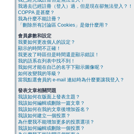
我過去已經註冊（登入）過，但是現在卻無法登入？！
COPPA 是甚麼？
我為什麼不能註冊？
「刪除所有討論區 Cookies」是做什麼用？
會員參數和設定
我要如何更改個人的設定？
顯示的時間不正確！
我更改了時區但是時間還是顯示錯誤！
我的語系在列表中找不到！
我如何才能在自己的名字下顯示圖像呢？
如何改變我的等級？
當我點選會員的 e-mail 連結時為什麼要讓我登入？
發表文章相關問題
我該如何在版面上發表主題？
我該如何編輯或刪除一篇文章？
我該如何在我的文章後增加簽名？
我該如何建立一個投票？
為什麼我不能增加更多的投票選項？
我該如何編輯或刪除一個投票？