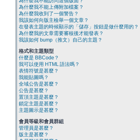
為什麼我不能訪問這個版面？
為什麼我不能上傳附加檔案？
為什麼我收到了一個警告？
我該如何向版主檢舉一個文章？
在發表主題的時候顯示的「儲存」按鈕是做什麼用的？
為什麼我的文章需要審核後才能發表？
我該如何 bump（推文）自己的主題？
格式和主題類型
什麼是 BBCode？
我可以使用 HTML 語法嗎？
表情符號是甚麼？
我能貼圖嗎？
全域公告是甚麼？
公告是甚麼？
置頂主題是甚麼？
鎖定主題是甚麼？
主題圖示是甚麼？
會員等級和會員群組
管理員是甚麼？
版主是甚麼？