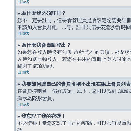
回頂端
» 為什麼我必須註冊？
您不一定要註冊，這要看管理員是否設定您需要註冊後
申請加入會員群組、...等。註冊只需要花您少許時
回頂端
» 為什麼我會自動登出？
如果您在登入時沒有勾選
自動登入
的選項，那麼您
入時勾選自動登入。若您在共用的電腦上登入討論
關閉了這項功能。
回頂端
» 我要如何讓自己的會員名稱不出現在線上會員列
在會員控制台「偏好設定」底下，您可以找到
隱藏
顯示為隱形會員。
回頂端
» 我忘記了我的密碼！
不必慌張！當您忘記了自己的密碼，可以很容易重
碼。