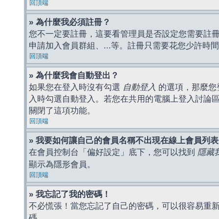
回頂端
» 為什麼我必須註冊？
您不一定要註冊，這要看管理員是否設定您需要註冊後
申請加入會員群組、...等。註冊只需要花您少許時
回頂端
» 為什麼我會自動登出？
如果您在登入時沒有勾選
自動登入
的選項，那麼您
入時勾選自動登入。若您在共用的電腦上登入討論
關閉了這項功能。
回頂端
» 我要如何讓自己的會員名稱不出現在線上會員列
在會員控制台「偏好設定」底下，您可以找到
隱藏
顯示為隱形會員。
回頂端
» 我忘記了我的密碼！
不必慌張！當您忘記了自己的密碼，可以很容易重
碼。