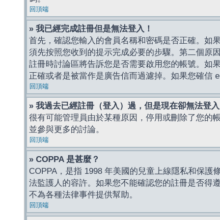
回頂端
» 我已經完成註冊但是無法登入！
首先，確認您輸入的會員名稱和密碼是否正確。如果是
須先按照您收到的提示完成必要的步驟。第二個原
註冊時討論區將告訴您是否需要啟用您的帳號。如果您收到
正確或者是被當作是廣告信而過濾掉。如果您確信 e-
回頂端
» 我過去已經註冊（登入）過，但是現在卻無法登
很有可能管理員由於某種原因，停用或刪除了您的
並參與更多的討論。
回頂端
» COPPA 是甚麼？
COPPA，是指 1998 年美國的兒童上線隱私和
法監護人的容許。如果您不能確認您的註冊是否得遵守
不為各種法律事件提供幫助。
回頂端