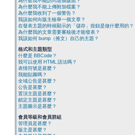
為什麼我不能訪問這個版面？
為什麼我不能上傳附加檔案？
為什麼我收到了一個警告？
我該如何向版主檢舉一個文章？
在發表主題的時候顯示的「儲存」按鈕是做什麼用的？
為什麼我的文章需要審核後才能發表？
我該如何 bump（推文）自己的主題？
格式和主題類型
什麼是 BBCode？
我可以使用 HTML 語法嗎？
表情符號是甚麼？
我能貼圖嗎？
全域公告是甚麼？
公告是甚麼？
置頂主題是甚麼？
鎖定主題是甚麼？
主題圖示是甚麼？
會員等級和會員群組
管理員是甚麼？
版主是甚麼？