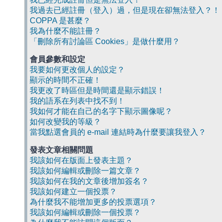
我過去已經註冊（登入）過，但是現在卻無法登入？！
COPPA 是甚麼？
我為什麼不能註冊？
「刪除所有討論區 Cookies」是做什麼用？
會員參數和設定
我要如何更改個人的設定？
顯示的時間不正確！
我更改了時區但是時間還是顯示錯誤！
我的語系在列表中找不到！
我如何才能在自己的名字下顯示圖像呢？
如何改變我的等級？
當我點選會員的 e-mail 連結時為什麼要讓我登入？
發表文章相關問題
我該如何在版面上發表主題？
我該如何編輯或刪除一篇文章？
我該如何在我的文章後增加簽名？
我該如何建立一個投票？
為什麼我不能增加更多的投票選項？
我該如何編輯或刪除一個投票？