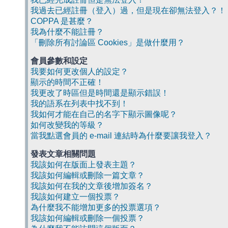
我過去已經註冊（登入）過，但是現在卻無法登入？！
COPPA 是甚麼？
我為什麼不能註冊？
「刪除所有討論區 Cookies」是做什麼用？
會員參數和設定
我要如何更改個人的設定？
顯示的時間不正確！
我更改了時區但是時間還是顯示錯誤！
我的語系在列表中找不到！
我如何才能在自己的名字下顯示圖像呢？
如何改變我的等級？
當我點選會員的 e-mail 連結時為什麼要讓我登入？
發表文章相關問題
我該如何在版面上發表主題？
我該如何編輯或刪除一篇文章？
我該如何在我的文章後增加簽名？
我該如何建立一個投票？
為什麼我不能增加更多的投票選項？
我該如何編輯或刪除一個投票？