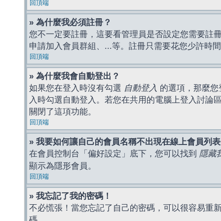
回頂端
» 為什麼我必須註冊？
您不一定要註冊，這要看管理員是否設定您需要註冊後
申請加入會員群組、...等。註冊只需要花您少許時
回頂端
» 為什麼我會自動登出？
如果您在登入時沒有勾選
自動登入
的選項，那麼您
入時勾選自動登入。若您在共用的電腦上登入討論
關閉了這項功能。
回頂端
» 我要如何讓自己的會員名稱不出現在線上會員列
在會員控制台「偏好設定」底下，您可以找到
隱藏
顯示為隱形會員。
回頂端
» 我忘記了我的密碼！
不必慌張！當您忘記了自己的密碼，可以很容易重
碼。