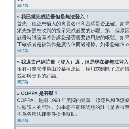
回頂端
» 我已經完成註冊但是無法登入！
首先，確認您輸入的會員名稱和密碼是否正確。如果是
須先按照您收到的提示完成必要的步驟。第二個原
註冊時討論區將告訴您是否需要啟用您的帳號。如果您收到
正確或者是被當作是廣告信而過濾掉。如果您確信 e-
回頂端
» 我過去已經註冊（登入）過，但是現在卻無法登
很有可能管理員由於某種原因，停用或刪除了您的
並參與更多的討論。
回頂端
» COPPA 是甚麼？
COPPA，是指 1998 年美國的兒童上線隱私和
法監護人的容許。如果您不能確認您的註冊是否得遵守
不為各種法律事件提供幫助。
回頂端