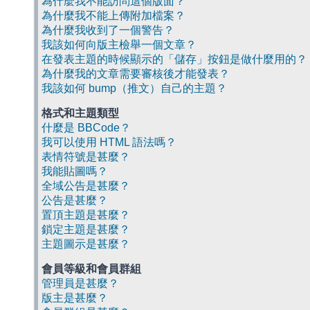
為什麼我不能訪問這個版面？
為什麼我不能上傳附加檔案？
為什麼我收到了一個警告？
我該如何向版主檢舉一個文章？
在發表主題的時候顯示的「儲存」按鈕是做什麼用的？
為什麼我的文章需要審核後才能發表？
我該如何 bump（推文）自己的主題？
格式和主題類型
什麼是 BBCode？
我可以使用 HTML 語法嗎？
表情符號是甚麼？
我能貼圖嗎？
全域公告是甚麼？
公告是甚麼？
置頂主題是甚麼？
鎖定主題是甚麼？
主題圖示是甚麼？
會員等級和會員群組
管理員是甚麼？
版主是甚麼？