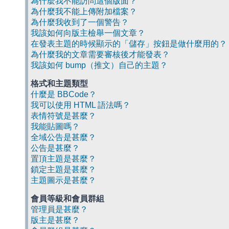
為什麼我不能訪問這個版面？
為什麼我不能上傳附加檔案？
為什麼我收到了一個警告？
我該如何向版主檢舉一個文章？
在發表主題的時候顯示的「儲存」按鈕是做什麼用的？
為什麼我的文章需要審核後才能發表？
我該如何 bump（推文）自己的主題？
格式和主題類型
什麼是 BBCode？
我可以使用 HTML 語法嗎？
表情符號是甚麼？
我能貼圖嗎？
全域公告是甚麼？
公告是甚麼？
置頂主題是甚麼？
鎖定主題是甚麼？
主題圖示是甚麼？
會員等級和會員群組
管理員是甚麼？
版主是甚麼？