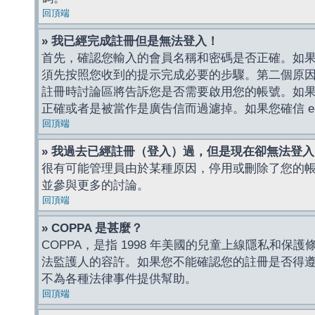
回頂端
» 我已經完成註冊但是無法登入！
首先，確認您輸入的會員名稱和密碼是否正確。如果是
須先按照您收到的提示完成必要的步驟。第二個原
註冊時討論區將告訴您是否需要啟用您的帳號。如果您收到
正確或者是被當作是廣告信而過濾掉。如果您確信 e-
回頂端
» 我過去已經註冊（登入）過，但是現在卻無法登
很有可能管理員由於某種原因，停用或刪除了您的
並參與更多的討論。
回頂端
» COPPA 是甚麼？
COPPA，是指 1998 年美國的兒童上線隱私和
法監護人的容許。如果您不能確認您的註冊是否得遵守
不為各種法律事件提供幫助。
回頂端