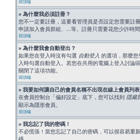
回頂端
» 為什麼我必須註冊？
您不一定要註冊，這要看管理員是否設定您需要註冊後
申請加入會員群組、...等。註冊只需要花您少許時
回頂端
» 為什麼我會自動登出？
如果您在登入時沒有勾選
自動登入
的選項，那麼您
入時勾選自動登入。若您在共用的電腦上登入討論
關閉了這項功能。
回頂端
» 我要如何讓自己的會員名稱不出現在線上會員列
在會員控制台「偏好設定」底下，您可以找到
隱藏
顯示為隱形會員。
回頂端
» 我忘記了我的密碼！
不必慌張！當您忘記了自己的密碼，可以很容易重
碼。