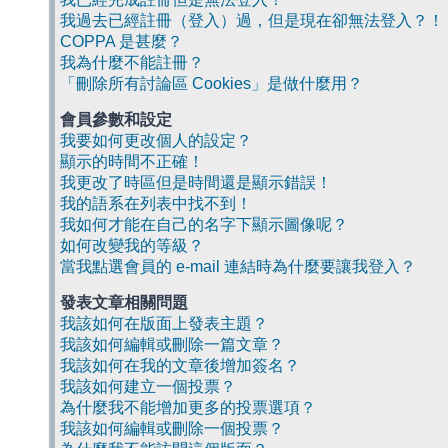
我過去已經註冊（登入）過，但是現在卻無法登入？！
COPPA 是甚麼？
我為什麼不能註冊？
「刪除所有討論區 Cookies」是做什麼用？
會員參數和設定
我要如何更改個人的設定？
顯示的時間不正確！
我更改了時區但是時間還是顯示錯誤！
我的語系在列表中找不到！
我如何才能在自己的名字下顯示圖像呢？
如何改變我的等級？
當我點選會員的 e-mail 連結時為什麼要讓我登入？
發表文章相關問題
我該如何在版面上發表主題？
我該如何編輯或刪除一篇文章？
我該如何在我的文章後增加簽名？
我該如何建立一個投票？
為什麼我不能增加更多的投票選項？
我該如何編輯或刪除一個投票？