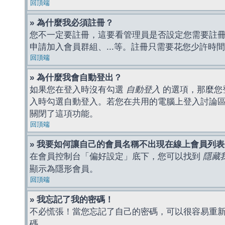
回頂端
» 為什麼我必須註冊？
您不一定要註冊，這要看管理員是否設定您需要註冊後
申請加入會員群組、...等。註冊只需要花您少許時
回頂端
» 為什麼我會自動登出？
如果您在登入時沒有勾選
自動登入
的選項，那麼您
入時勾選自動登入。若您在共用的電腦上登入討論
關閉了這項功能。
回頂端
» 我要如何讓自己的會員名稱不出現在線上會員列
在會員控制台「偏好設定」底下，您可以找到
隱藏
顯示為隱形會員。
回頂端
» 我忘記了我的密碼！
不必慌張！當您忘記了自己的密碼，可以很容易重
碼。