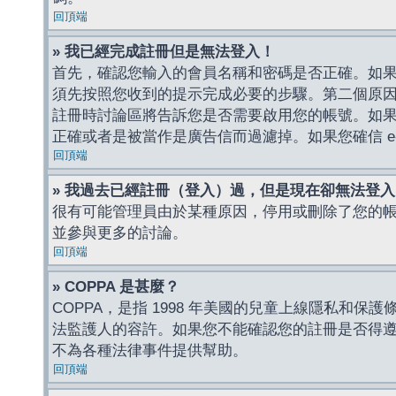
回頂端
» 我已經完成註冊但是無法登入！
首先，確認您輸入的會員名稱和密碼是否正確。如果是
須先按照您收到的提示完成必要的步驟。第二個原
註冊時討論區將告訴您是否需要啟用您的帳號。如果您收到
正確或者是被當作是廣告信而過濾掉。如果您確信 e-
回頂端
» 我過去已經註冊（登入）過，但是現在卻無法登
很有可能管理員由於某種原因，停用或刪除了您的
並參與更多的討論。
回頂端
» COPPA 是甚麼？
COPPA，是指 1998 年美國的兒童上線隱私和
法監護人的容許。如果您不能確認您的註冊是否得遵守
不為各種法律事件提供幫助。
回頂端