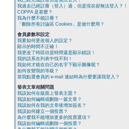
我過去已經註冊（登入）過，但是現在卻無法登入？！
COPPA 是甚麼？
我為什麼不能註冊？
「刪除所有討論區 Cookies」是做什麼用？
會員參數和設定
我要如何更改個人的設定？
顯示的時間不正確！
我更改了時區但是時間還是顯示錯誤！
我的語系在列表中找不到！
我如何才能在自己的名字下顯示圖像呢？
如何改變我的等級？
當我點選會員的 e-mail 連結時為什麼要讓我登入？
發表文章相關問題
我該如何在版面上發表主題？
我該如何編輯或刪除一篇文章？
我該如何在我的文章後增加簽名？
我該如何建立一個投票？
為什麼我不能增加更多的投票選項？
我該如何編輯或刪除一個投票？