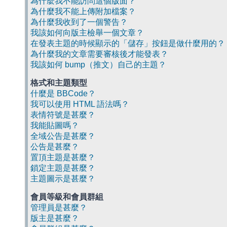
為什麼我不能訪問這個版面？
為什麼我不能上傳附加檔案？
為什麼我收到了一個警告？
我該如何向版主檢舉一個文章？
在發表主題的時候顯示的「儲存」按鈕是做什麼用的？
為什麼我的文章需要審核後才能發表？
我該如何 bump（推文）自己的主題？
格式和主題類型
什麼是 BBCode？
我可以使用 HTML 語法嗎？
表情符號是甚麼？
我能貼圖嗎？
全域公告是甚麼？
公告是甚麼？
置頂主題是甚麼？
鎖定主題是甚麼？
主題圖示是甚麼？
會員等級和會員群組
管理員是甚麼？
版主是甚麼？