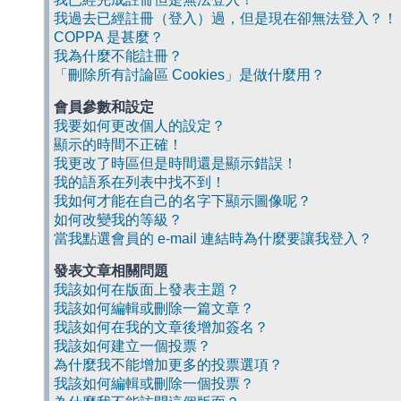
我過去已經註冊（登入）過，但是現在卻無法登入？！
COPPA 是甚麼？
我為什麼不能註冊？
「刪除所有討論區 Cookies」是做什麼用？
會員參數和設定
我要如何更改個人的設定？
顯示的時間不正確！
我更改了時區但是時間還是顯示錯誤！
我的語系在列表中找不到！
我如何才能在自己的名字下顯示圖像呢？
如何改變我的等級？
當我點選會員的 e-mail 連結時為什麼要讓我登入？
發表文章相關問題
我該如何在版面上發表主題？
我該如何編輯或刪除一篇文章？
我該如何在我的文章後增加簽名？
我該如何建立一個投票？
為什麼我不能增加更多的投票選項？
我該如何編輯或刪除一個投票？