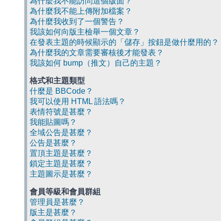
為什麼我不能訪問這個版面？
為什麼我不能上傳附加檔案？
為什麼我收到了一個警告？
我該如何向版主檢舉一個文章？
在發表主題的時候顯示的「儲存」按鈕是做什麼用的？
為什麼我的文章需要審核後才能發表？
我該如何 bump（推文）自己的主題？
格式和主題類型
什麼是 BBCode？
我可以使用 HTML 語法嗎？
表情符號是甚麼？
我能貼圖嗎？
全域公告是甚麼？
公告是甚麼？
置頂主題是甚麼？
鎖定主題是甚麼？
主題圖示是甚麼？
會員等級和會員群組
管理員是甚麼？
版主是甚麼？