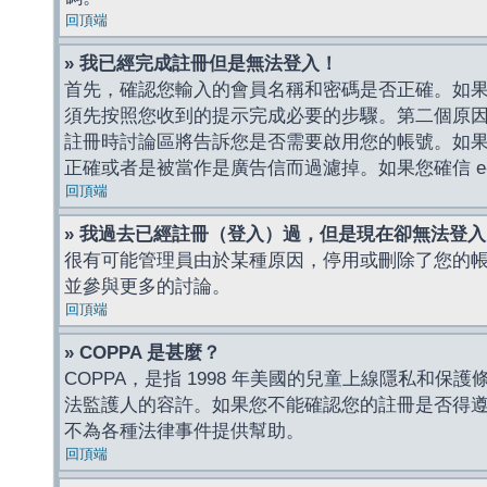
回頂端
» 我已經完成註冊但是無法登入！
首先，確認您輸入的會員名稱和密碼是否正確。如果是
須先按照您收到的提示完成必要的步驟。第二個原
註冊時討論區將告訴您是否需要啟用您的帳號。如果您收到
正確或者是被當作是廣告信而過濾掉。如果您確信 e-
回頂端
» 我過去已經註冊（登入）過，但是現在卻無法登
很有可能管理員由於某種原因，停用或刪除了您的
並參與更多的討論。
回頂端
» COPPA 是甚麼？
COPPA，是指 1998 年美國的兒童上線隱私和
法監護人的容許。如果您不能確認您的註冊是否得遵守
不為各種法律事件提供幫助。
回頂端