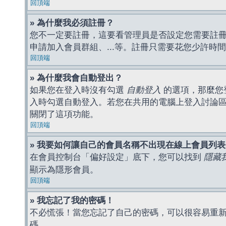
回頂端
» 為什麼我必須註冊？
您不一定要註冊，這要看管理員是否設定您需要註冊後
申請加入會員群組、...等。註冊只需要花您少許時
回頂端
» 為什麼我會自動登出？
如果您在登入時沒有勾選
自動登入
的選項，那麼您
入時勾選自動登入。若您在共用的電腦上登入討論
關閉了這項功能。
回頂端
» 我要如何讓自己的會員名稱不出現在線上會員列
在會員控制台「偏好設定」底下，您可以找到
隱藏
顯示為隱形會員。
回頂端
» 我忘記了我的密碼！
不必慌張！當您忘記了自己的密碼，可以很容易重
碼。