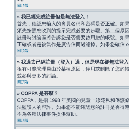
回頂端
» 我已經完成註冊但是無法登入！
首先，確認您輸入的會員名稱和密碼是否正確。如果是
須先按照您收到的提示完成必要的步驟。第二個原
註冊時討論區將告訴您是否需要啟用您的帳號。如果您收到
正確或者是被當作是廣告信而過濾掉。如果您確信 e-
回頂端
» 我過去已經註冊（登入）過，但是現在卻無法登
很有可能管理員由於某種原因，停用或刪除了您的
並參與更多的討論。
回頂端
» COPPA 是甚麼？
COPPA，是指 1998 年美國的兒童上線隱私和
法監護人的容許。如果您不能確認您的註冊是否得遵守
不為各種法律事件提供幫助。
回頂端