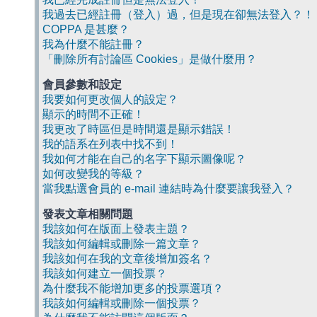
我過去已經註冊（登入）過，但是現在卻無法登入？！
COPPA 是甚麼？
我為什麼不能註冊？
「刪除所有討論區 Cookies」是做什麼用？
會員參數和設定
我要如何更改個人的設定？
顯示的時間不正確！
我更改了時區但是時間還是顯示錯誤！
我的語系在列表中找不到！
我如何才能在自己的名字下顯示圖像呢？
如何改變我的等級？
當我點選會員的 e-mail 連結時為什麼要讓我登入？
發表文章相關問題
我該如何在版面上發表主題？
我該如何編輯或刪除一篇文章？
我該如何在我的文章後增加簽名？
我該如何建立一個投票？
為什麼我不能增加更多的投票選項？
我該如何編輯或刪除一個投票？