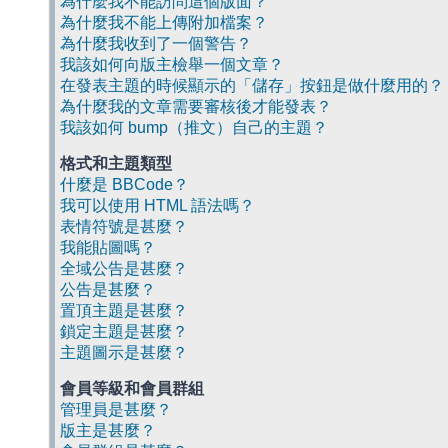
為什麼我不能訪問這個版面？
為什麼我不能上傳附加檔案？
為什麼我收到了一個警告？
我該如何向版主檢舉一個文章？
在發表主題的時候顯示的「儲存」按鈕是做什麼用的？
為什麼我的文章需要審核後才能發表？
我該如何 bump（推文）自己的主題？
格式和主題類型
什麼是 BBCode？
我可以使用 HTML 語法嗎？
表情符號是甚麼？
我能貼圖嗎？
全域公告是甚麼？
公告是甚麼？
置頂主題是甚麼？
鎖定主題是甚麼？
主題圖示是甚麼？
會員等級和會員群組
管理員是甚麼？
版主是甚麼？