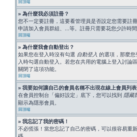
回頂端
» 為什麼我必須註冊？
您不一定要註冊，這要看管理員是否設定您需要註冊後
申請加入會員群組、...等。註冊只需要花您少許時
回頂端
» 為什麼我會自動登出？
如果您在登入時沒有勾選
自動登入
的選項，那麼您
入時勾選自動登入。若您在共用的電腦上登入討論
關閉了這項功能。
回頂端
» 我要如何讓自己的會員名稱不出現在線上會員列
在會員控制台「偏好設定」底下，您可以找到
隱藏
顯示為隱形會員。
回頂端
» 我忘記了我的密碼！
不必慌張！當您忘記了自己的密碼，可以很容易重
碼。